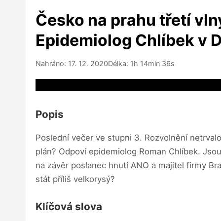
Česko na prahu třetí vl
Epidemiolog Chlíbek v
Nahráno: 17. 12. 2020
Délka: 1h 14min 36s
Video source not available
Popis
Poslední večer ve stupni 3. Rozvolnění netrval
plán? Odpoví epidemiolog Roman Chlíbek. Jsou
na závěr poslanec hnutí ANO a majitel firmy Bra
stát příliš velkorysý?
Klíčová slova