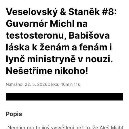
Veselovský & Staněk #8:
Guvernér Michl na
testosteronu, Babišova
láska k ženám a fenám i
lynč ministryně v nouzi.
Nešetříme nikoho!
Nahráno: 22. 5. 2026
Délka: 40min 11s
Video source not available
Popis
„Nemám pro to jiný vysvětlení než to, že Aleš Michl