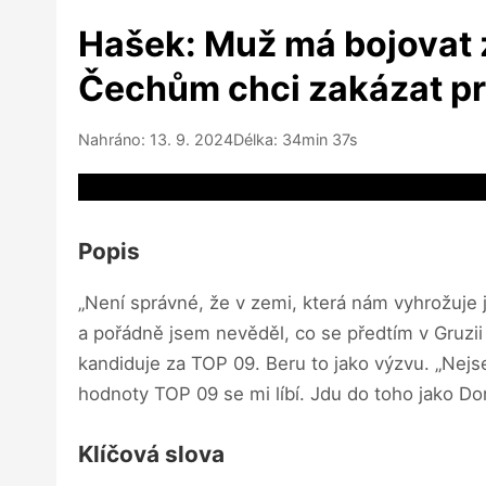
Hašek: Muž má bojovat 
Čechům chci zakázat pr
Nahráno: 13. 9. 2024
Délka: 34min 37s
Video source not available
Popis
„Není správné, že v zemi, která nám vyhrožuje 
a pořádně jsem nevěděl, co se předtím v Gruzii 
kandiduje za TOP 09. Beru to jako výzvu. „Nejsem
hodnoty TOP 09 se mi líbí. Jdu do toho jako Do
Klíčová slova