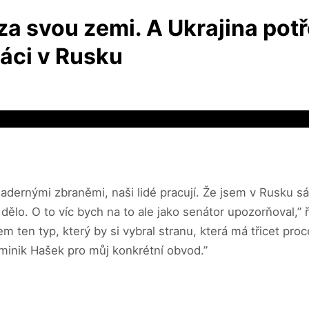
za svou zemi. A Ukrajina po
áci v Rusku
jadernými zbraněmi, naši lidé pracují. Že jsem v Rusku s
dělo. O to víc bych na to ale jako senátor upozorňoval,”
 ten typ, který by si vybral stranu, která má třicet proce
minik Hašek pro můj konkrétní obvod.”