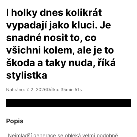
I holky dnes kolikrát
vypadají jako kluci. Je
snadné nosit to, co
všichni kolem, ale je to
škoda a taky nuda, říká
stylistka
Nahráno: 7. 2. 2026
Délka: 35min 51s
Video source not available
Popis
„Nejmladší generace se obléká velmi podobně.