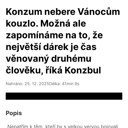
Konzum nebere Vánocům
kouzlo. Možná ale
zapomínáme na to, že
největší dárek je čas
věnovaný druhému
člověku, říká Konzbul
Nahráno: 25. 12. 2025
Délka: 41min 9s
Video source not available
Popis
„Nepatřím k těm, kteří by s velkou vervou bojovali