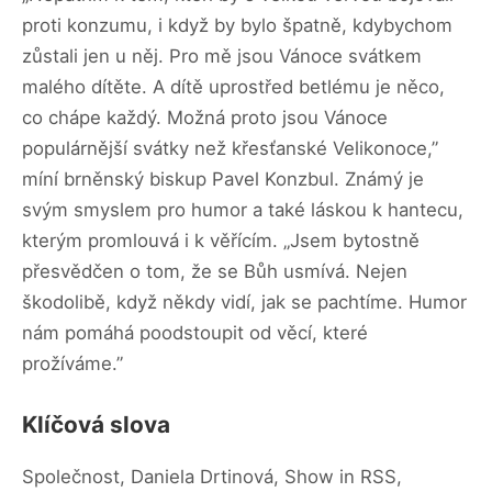
proti konzumu, i když by bylo špatně, kdybychom
zůstali jen u něj. Pro mě jsou Vánoce svátkem
malého dítěte. A dítě uprostřed betlému je něco,
co chápe každý. Možná proto jsou Vánoce
populárnější svátky než křesťanské Velikonoce,”
míní brněnský biskup Pavel Konzbul. Známý je
svým smyslem pro humor a také láskou k hantecu,
kterým promlouvá i k věřícím. „Jsem bytostně
přesvědčen o tom, že se Bůh usmívá. Nejen
škodolibě, když někdy vidí, jak se pachtíme. Humor
nám pomáhá poodstoupit od věcí, které
prožíváme.”
Klíčová slova
Společnost, Daniela Drtinová, Show in RSS,