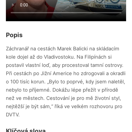
Popis
Záchranář na cestách Marek Balicki na skládacím
kole dojel až do Vladivostoku. Na Filipínách si
postavil vlastní loď, aby procestoval tamní ostrovy.
Při cestách po Jižní Americe ho zdrogovali a okradli
o 100 tisíc korun. „Bylo to poprvé, kdy jsem naletěl,
nebylo to příjemné. Dokážu lépe přežít v přírodě
než ve městech. Cestování je pro mě životní styl,
nejtěžší je být sám,“ říká ve velkém rozhovoru pro
DVTV.
Klíčová slova