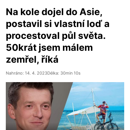
Na kole dojel do Asie,
postavil si vlastní loď a
procestoval půl světa.
50krát jsem málem
zemřel, říká
Nahráno: 14. 4. 2023
Délka: 30min 10s