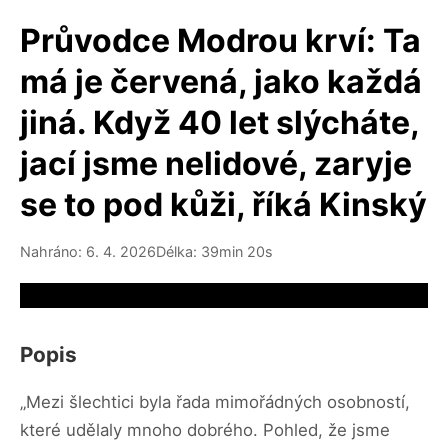
Průvodce Modrou krví: Ta
má je červená, jako každá
jiná. Když 40 let slýcháte,
jací jsme nelidové, zaryje
se to pod kůži, říká Kinský
Nahráno: 6. 4. 2026
Délka: 39min 20s
Video source not available
Popis
„Mezi šlechtici byla řada mimořádných osobností,
které udělaly mnoho dobrého. Pohled, že jsme