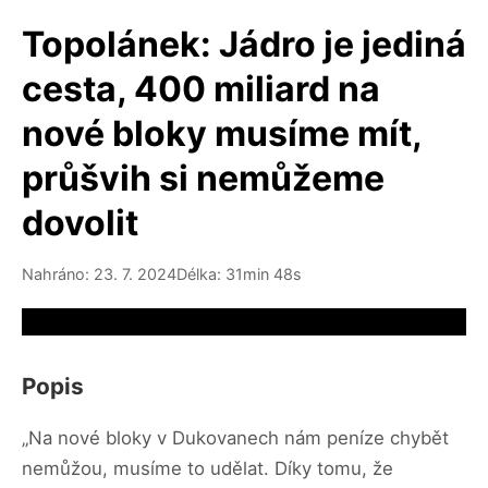
Topolánek: Jádro je jediná
cesta, 400 miliard na
nové bloky musíme mít,
průšvih si nemůžeme
dovolit
Nahráno: 23. 7. 2024
Délka: 31min 48s
Video source not available
Popis
„Na nové bloky v Dukovanech nám peníze chybět
nemůžou, musíme to udělat. Díky tomu, že