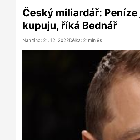
Český miliardář: Peníze
kupuju, říká Bednář
Nahráno: 21. 12. 2022
Délka: 21min 9s