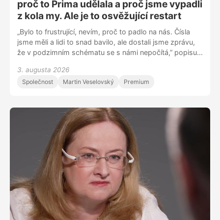
proč to Prima udělala a proč jsme vypadli
z kola my. Ale je to osvěžující restart
„Bylo to frustrující, nevím, proč to padlo na nás. Čísla
jsme měli a lidi to snad bavilo, ale dostali jsme zprávu,
že v podzimním schématu se s námi nepočítá,” popisuje
moderátor Honza Dědek, proč skončila na Primě talk
3. augusta 2026
show 7 pádů a stěhuje se na Televizi Seznam. „Chvilku
Společnost
Martin Veselovský
Premium
mi samozřejmě jela v hlavě kalkulačka – hypotéka,
dcera a žena na mateřské, ale nakonec je to strašně
nakopávající. Mít dítě po padesátce plán nebyl. Lidé mi
píšou, že ji možná neuvidím maturovat. Možná ne, ale
děkuju za každé nové ráno, kdy s ní můžu být.”