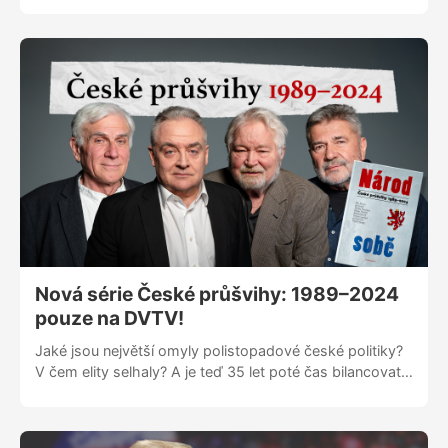
Kosatík otevírají největší české příběhy, traumata i
momenty, které nás formují dodnes. Jednou týdně do
hloubky o tom, co bylo. A co mohlo být úplně jinak.
Zaváděcí cena na omezenou dobu! 99 Kč měsíčně,
nebo ještě výhodněji 999 Kč ročně.
Nová série České průšvihy: 1989–⁠⁠⁠⁠⁠⁠⁠⁠⁠⁠⁠⁠⁠⁠⁠⁠⁠⁠2024
pouze na DVTV!
Jaké jsou největší omyly polistopadové české politiky?
V čem elity selhaly? A je teď 35 let poté čas bilancovat
bez příkras? DVTV přináší unikátní sérii čtyř rozhovorů,
která vychází z myšlenek z knihy Národ sobě: České
průšvihy 1989–⁠⁠⁠⁠⁠⁠⁠⁠⁠⁠⁠⁠⁠⁠⁠⁠⁠⁠2024, kterou vydal HlídacíPes.org s