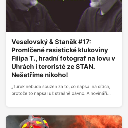
na pozitivní věci v tréninku a zapisoval si je. A
najednou mozek začal přitahovat ty dobré situace.
Mistrovství jsem odpracoval nejen v posilovně, ale
i hlavou,“ dodává.
Veselovský & Staněk #17:
Promlčené rasistické klukoviny
Filipa T., hradní fotograf na lovu v
Uhrách i teroristé ze STAN.
Nešetříme nikoho!
„Turek nebude souzen za to, co napsal na sítích,
protože to napsal už strašně dávno. A novináři
nebudou popotahováni za to, že to zveřejnili,
protože ho citovali správně. Jenže na sítích si v
tom každý stejně našel tu svou pravdu,” říká Luděk
Staněk v nové epizodě talk show DVTV. Koho štve
prezidentův koníček? Blíží se chvíle, kdy novináři