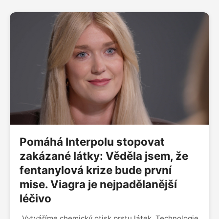
Pomáhá Interpolu stopovat
zakázané látky: Věděla jsem, že
fentanylová krize bude první
mise. Viagra je nejpadělanější
léčivo
„Vytváříme chemický otisk prstu látek. Technologie