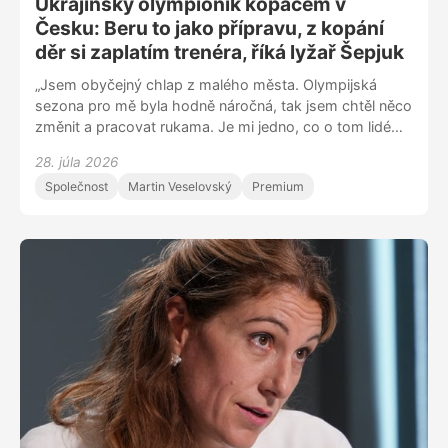
Ukrajinský olympionik kopáčem v
Česku: Beru to jako přípravu, z kopání
děr si zaplatím trenéra, říká lyžař Šepjuk
„Jsem obyčejný chlap z malého města. Olympijská
sezona pro mě byla hodně náročná, tak jsem chtěl něco
změnit a pracovat rukama. Je mi jedno, co o tom lidé
píšou. Potřebuju peníze na trenéra, abych mohl být co
28. júla 2026
nejlepší,” říká ukrajinský reprezentant v alpském lyžování
Společnost
Martin Veselovský
Premium
Dmytro Šepjuk. V Česku si přivydělává na stavbách.
„Hodně lidí mi napsalo, že mě chce podpořit, ale musím
si to rozmyslet. Situace na Ukrajině je těžká, takže bych
chtěl pomoci i své zemi, nejen sportu. Snažím se
Ukrajinu podpořit jinak než na frontě.”