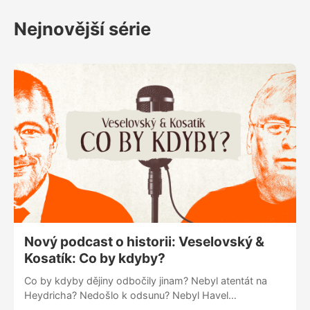
profesi,“ říká v exkluzivním rozhovoru přímo ze
Nejnovější série
Španělska zasahující hasič Israel Naveso. „Lidé,
kteří zažívají nejhorší okamžik svého života,
protože přišli o všechno, co měli, si navzájem
pomáhají. Snaží se zabránit tomu, aby shořely
domy jejich sousedů. Je to ukázka odvahy,“
dodává.
Nový podcast o historii: Veselovský &
Kosatík: Co by kdyby?
Co by kdyby dějiny odbočily jinam? Nebyl atentát na
Heydricha? Nedošlo k odsunu? Nebyl Havel
prezidentem? Martin Veselovský a publicista Pavel