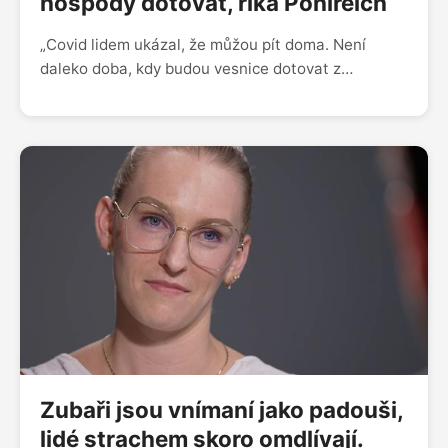
hospody dotovat, říká Pohlreich
„Covid lidem ukázal, že můžou pít doma. Není
daleko doba, kdy budou vesnice dotovat z
rozpočtu hospody, aby lidi úplně nezblbli a nepili
jenom doma. Jsem nepřítel toho, když stát něco
řídí, ale bylo by fajn se zamyslet, jestli máme
kohokoli kdykoli nechat prodávat alkohol,“ říká
šéfkuchař Zdeněk Pohlreich v rozhovoru s
emeritním sládkem Plzeňského Prazdroje
Václavem Berkou. „Před patnácti lety tvořila
nealkoholická piva jedno procento naší produkce.
Teď jsme na 11 procentech, jde to nahoru. Dnes už
lidé hledají piva, kde je absolutní nula alkoholu,
musíme se tomu přizpůsobit,“ dodává Berka.
Zubaři jsou vnímaní jako padouši,
lidé strachem skoro omdlívají.