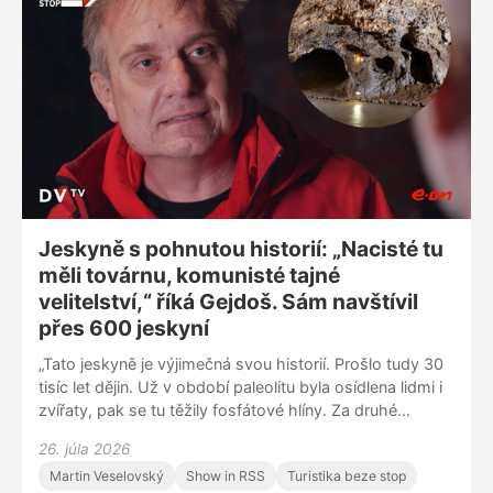
věci,” dodává rodák z Řeporyjí.
Jeskyně s pohnutou historií: „Nacisté tu
měli továrnu, komunisté tajné
velitelství,“ říká Gejdoš. Sám navštívil
přes 600 jeskyní
„Tato jeskyně je výjimečná svou historií. Prošlo tudy 30
tisíc let dějin. Už v období paleolitu byla osídlena lidmi i
zvířaty, pak se tu těžily fosfátové hlíny. Za druhé
světové války tu nacisté měli zbrojní továrnu, pracovalo
26. júla 2026
tu 1 200 totálně nasazených lidí, za studené války zase
Martin Veselovský
Show in RSS
Turistika beze stop
komunisté vybudovali tajné velitelství,“ říká Pavel