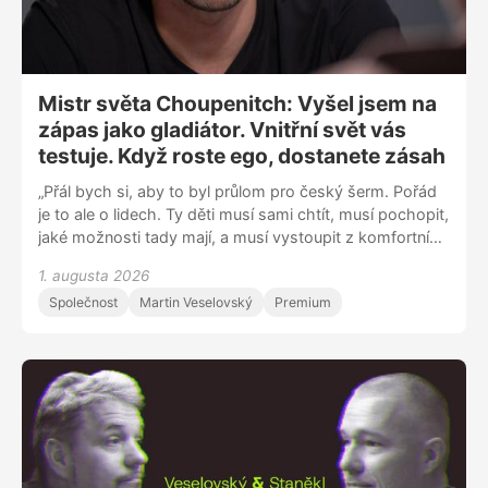
Mistr světa Choupenitch: Vyšel jsem na
zápas jako gladiátor. Vnitřní svět vás
testuje. Když roste ego, dostanete zásah
„Přál bych si, aby to byl průlom pro český šerm. Pořád
je to ale o lidech. Ty děti musí sami chtít, musí pochopit,
jaké možnosti tady mají, a musí vystoupit z komfortní
zóny. Je jim patnáct a mají tady jednoho z nejlepších
1. augusta 2026
trenérů na světě. Nemohou ale jen čekat, co jim řekne,
Společnost
Martin Veselovský
Premium
musí to vycházet z nich,“ říká mistr světa v šermu
Alexander Choupenitch. „Před turnajem vás hlava
testuje, protože se bojí. Musíte mít disciplínu, poslední
měsíc a půl jsem se koncentroval jenom na pozitivní
věci v tréninku a zapisoval si je. A najednou mozek začal
přitahovat ty dobré situace. Mistrovství jsem
odpracoval nejen v posilovně, ale i hlavou,“ dodává.