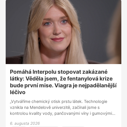
Pomáhá Interpolu stopovat zakázané
látky: Věděla jsem, že fentanylová krize
bude první mise. Viagra je nejpadělanější
léčivo
„Vytváříme chemický otisk prstu látek. Technologie
vznikla na Mendelově univerzitě, začínali jsme s
kontrolou kvality vody, pančovanými víny i gumovými
medvídky. Pak za námi přišla česká policie, jestli to
6. augusta 2026
nedokážeme se zakázanými látkami. Když nás vzali s