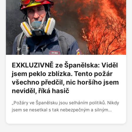
vyzvou Andreje Babiše na souboj v bahně? A proč
se Luboš Xaver Veselý lituje tak nevkusně?
EXKLUZIVNĚ ze Španělska: Viděl
jsem peklo zblízka. Tento požár
všechno předčil, nic horšího jsem
neviděl, říká hasič
„Požáry ve Španělsku jsou selháním politiků. Nikdy
jsem se nesetkal s tak nebezpečným a silným
lesním požárem. Jsme z toho otřeseni, snad se ho
podaří uhasit. Samozřejmě že máme strach, jsme
obyčejní lidé, kteří vykonávají velmi náročnou