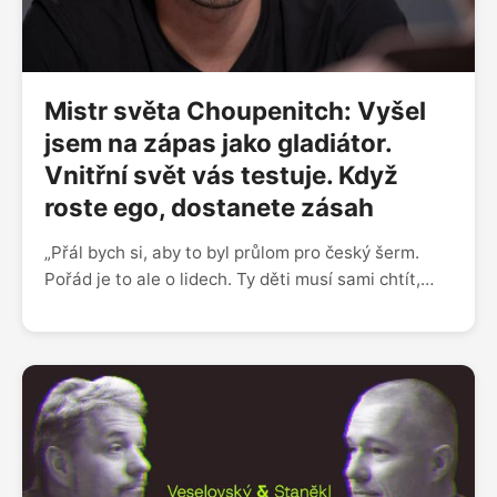
nadstranického.”
Mistr světa Choupenitch: Vyšel
jsem na zápas jako gladiátor.
Vnitřní svět vás testuje. Když
roste ego, dostanete zásah
„Přál bych si, aby to byl průlom pro český šerm.
Pořád je to ale o lidech. Ty děti musí sami chtít,
musí pochopit, jaké možnosti tady mají, a musí
vystoupit z komfortní zóny. Je jim patnáct a mají
tady jednoho z nejlepších trenérů na světě.
Nemohou ale jen čekat, co jim řekne, musí to
vycházet z nich,“ říká mistr světa v šermu
Alexander Choupenitch. „Před turnajem vás hlava
testuje, protože se bojí. Musíte mít disciplínu,
poslední měsíc a půl jsem se koncentroval jenom