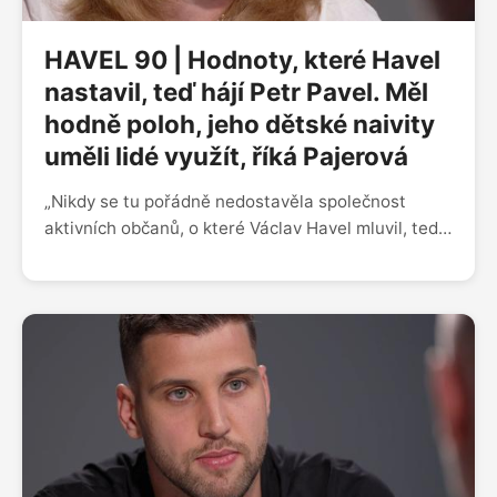
HAVEL 90 | Hodnoty, které Havel
nastavil, teď hájí Petr Pavel. Měl
hodně poloh, jeho dětské naivity
uměli lidé využít, říká Pajerová
„Nikdy se tu pořádně nedostavěla společnost
aktivních občanů, o které Václav Havel mluvil, tedy
patro mezi nejvyšší politikou a obyčejnými lidmi.
Proto teď všichni máme pocit, že náš stát snad ani
není náš,” říká někdejší studentská vůdkyně a
diplomatka Monika MacDonagh Pajerová v dalším
ze série rozhovorů připomínajících blížící se 90.
výročí Havlova narození. „V jednu chvíli se rozhodl,
že bude prezidentem, a na to se koncentroval. A
když jsme ho v roce 1992 jako Občanské hnutí
naléhavě žádali, aby nám pomohl, odmítl to. Tvrdil
nám, že v zemi strašně potřebujeme někoho