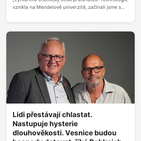
vznikla na Mendelově univerzitě, začínali jsme s
kontrolou kvality vody, pančovanými víny i
gumovými medvídky. Pak za námi přišla česká
policie, jestli to nedokážeme se zakázanými
látkami. Když nás vzali s sebou do Interpolu a viděli
jsme fentanylovou krizi, věděla jsem, že to bude
naše první mise,“ říká CEO a spoluzakladatelka
start-upu Lightly Monika Štěpánová. „Jako další
krok dávají smysl farma-trhy, dostala jsem
informaci, že v Číně se 50 % léčiv na rakovinu
padělá, Viagra je nejpadělanější léčivo. V Česku se
máme fakt hezky, máme tady bezpečno. Nadáváme
na regulace, ale právě ty nás dost zachránily před
fentanylovou krizí,“ dodává.
Lidi přestávají chlastat.
Nastupuje hysterie
dlouhověkosti. Vesnice budou