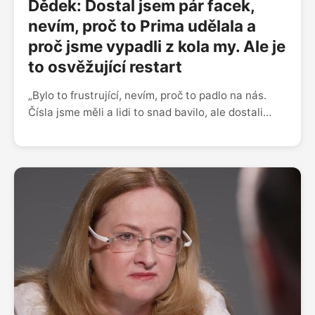
změnu oboru,“ dodává.
Dědek: Dostal jsem pár facek,
nevím, proč to Prima udělala a
proč jsme vypadli z kola my. Ale je
to osvěžující restart
„Bylo to frustrující, nevím, proč to padlo na nás.
Čísla jsme měli a lidi to snad bavilo, ale dostali
jsme zprávu, že v podzimním schématu se s námi
nepočítá,” popisuje moderátor Honza Dědek, proč
skončila na Primě talk show 7 pádů a stěhuje se na
Televizi Seznam. „Chvilku mi samozřejmě jela v
hlavě kalkulačka – hypotéka, dcera a žena na
mateřské, ale nakonec je to strašně nakopávající.
Mít dítě po padesátce plán nebyl. Lidé mi píšou, že
ji možná neuvidím maturovat. Možná ne, ale
děkuju za každé nové ráno, kdy s ní můžu být.”