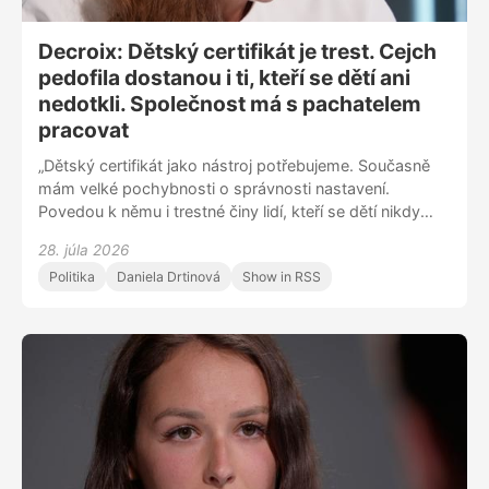
Decroix: Dětský certifikát je trest. Cejch
pedofila dostanou i ti, kteří se dětí ani
nedotkli. Společnost má s pachatelem
pracovat
„Dětský certifikát jako nástroj potřebujeme. Současně
mám velké pochybnosti o správnosti nastavení.
Povedou k němu i trestné činy lidí, kteří se dětí nikdy
nedotkli, přesto dostanou cejch pedofila. Dáme-li
28. júla 2026
někomu trest sto let – a dětský certifikát je trest – a
Politika
Daniela Drtinová
Show in RSS
zároveň nedáme žádnou možnost nápravy, tak se
vážně obávám, že to může vést k vyloučení ze
společnosti. V rámci předběžné opatrnosti může být
certifikát diskvalifikační i pro řízení trolejbusu,“ říká
bývalá ministryně spravedlnosti Eva Decroix (ODS).
„Velmi mě mrzí, že se diskuse vždycky stočí k tomu,
kdo hájí práva pedofilů a kdo hájí práva dětí.
Dlouhodobá systémová justice je i o tom, že pracujete
na resocializaci. Práce s pachatelem neznamená
zastávat se pachatele, znamená možnost snižovat jeho