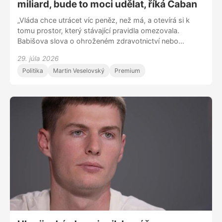
miliard, bude to moci udělat, říká Čaban
„Vláda chce utrácet víc peněz, než má, a otevírá si k
tomu prostor, který stávající pravidla omezovala.
Babišova slova o ohroženém zdravotnictví nebo
bezpečnosti jsou přehnaná, vládní většina prezidentovo
29. júla 2026
veto stejně pohodlně přehlasuje,” říká v nové epizodě
Politika
Martin Veselovský
Premium
Stojedničky komentátor serveru Seznam Zprávy Martin
Čaban. Jaké dopady by mělo zrušení devátých tříd
základních škol, o které usiluje Tomio Okamura? Proč si
ministryně financí vybrala do čela Letiště Praha
manažera s pověstí hrobaře ČSA? A čím z vládního
týmu vyčnívá ministr školství Robert Plaga?