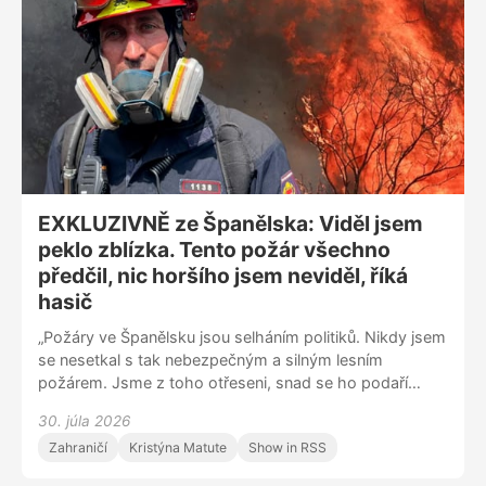
EXKLUZIVNĚ ze Španělska: Viděl jsem
peklo zblízka. Tento požár všechno
předčil, nic horšího jsem neviděl, říká
hasič
„Požáry ve Španělsku jsou selháním politiků. Nikdy jsem
se nesetkal s tak nebezpečným a silným lesním
požárem. Jsme z toho otřeseni, snad se ho podaří
uhasit. Samozřejmě že máme strach, jsme obyčejní lidé,
30. júla 2026
kteří vykonávají velmi náročnou profesi,“ říká v
Zahraničí
Kristýna Matute
Show in RSS
exkluzivním rozhovoru přímo ze Španělska zasahující
hasič Israel Naveso. „Lidé, kteří zažívají nejhorší