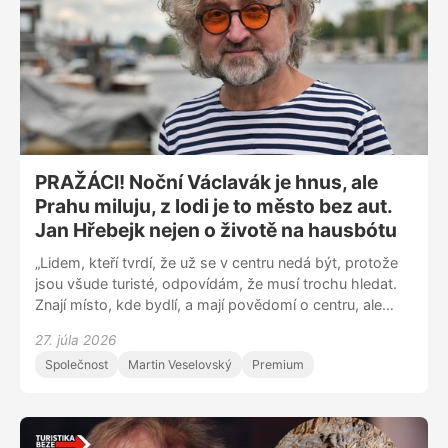
jakékoliv denní aktivitě. Potom se diví, že dítě není
schopné třeba dojít na nočník bez toho, aniž by vidělo
prasátko Pepu,“ dodává.
PRAŽÁCI! Noční Václavák je hnus, ale
Prahu miluju, z lodi je to město bez aut.
Jan Hřebejk nejen o životě na hausbótu
„Lidem, kteří tvrdí, že už se v centru nedá být, protože
jsou všude turisté, odpovídám, že musí trochu hledat.
Znají místo, kde bydlí, a mají povědomí o centru, ale
jinak Prahu znají málo,” říká režisér Jan Hřebejk v
27. júla 2026
pokračování série DVTV Pražáci! Čas tráví mimo jiné na
Společnost
Martin Veselovský
Premium
hausbótu u Císařské louky. „Věřím, že břehy Vltavy ožijí i
směrem k Barrandovskému mostu, místa podél řeky
mají potenciál. Praha je malebná, ale zároveň je to důkaz
její zapouzdřenosti, daly by se tu stavět odvážnější