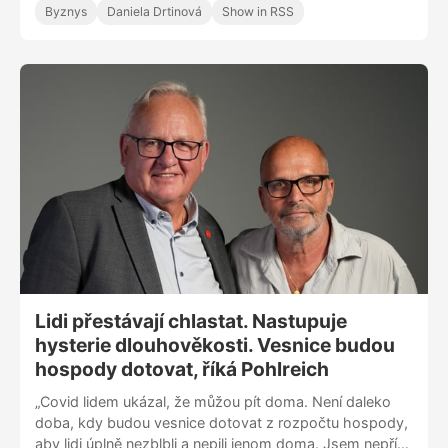
Byznys
Daniela Drtinová
Show in RSS
sebou do Interpolu a viděli jsme fentanylovou krizi,
věděla jsem, že to bude naše první mise,“ říká CEO a
spoluzakladatelka start-upu Lightly Monika Štěpánová.
„Jako další krok dávají smysl farma-trhy, dostala jsem
informaci, že v Číně se 50 % léčiv na rakovinu padělá,
Viagra je nejpadělanější léčivo. V Česku se máme fakt
hezky, máme tady bezpečno. Nadáváme na regulace,
ale právě ty nás dost zachránily před fentanylovou
krizí,“ dodává.
Lidi přestávají chlastat. Nastupuje
hysterie dlouhověkosti. Vesnice budou
hospody dotovat, říká Pohlreich
„Covid lidem ukázal, že můžou pít doma. Není daleko
doba, kdy budou vesnice dotovat z rozpočtu hospody,
aby lidi úplně nezblbli a nepili jenom doma. Jsem nepřítel