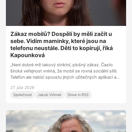
nebezpečnost,“ dodává.
Zákaz mobilů? Dospělí by měli začít u
sebe. Vidím maminky, které jsou na
telefonu neustále. Děti to kopírují, říká
Kapounková
„Není dobré mít takový striktní, plošný zákaz. Často
široká veřejnost vnímá, že mobil se rovná sociální sítě.
Telefon ale nabízí spoustu jiných užitečných aplikací a
směrů. Dá se zeptat se těch dětí, proč využívají mobil o
27. júla 2026
přestávce, a pak řešit příčinu. Většinou bylo potřeba
Společnost
Jakub Vilímek
Show in RSS
nějaké aktivity, která tam chyběla, a která je často i o
nějaké lenosti nás pedagogů,“ říká speciální pedagožka
Kristýna Kapounková k návrhu plošného zákazu mobilů
na školách. „Všichni dospělí, kteří se pohybujeme okolo
dětí, bychom měli nejdříve začít u sebe. Často vidím
maminky, co jsou neustále na telefonu, při krmení, při