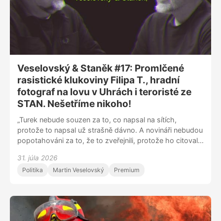
Veselovský & Staněk #17: Promlčené
rasistické klukoviny Filipa T., hradní
fotograf na lovu v Uhrách i teroristé ze
STAN. Nešetříme nikoho!
„Turek nebude souzen za to, co napsal na sítích,
protože to napsal už strašně dávno. A novináři nebudou
popotahováni za to, že to zveřejnili, protože ho citovali
správně. Jenže na sítích si v tom každý stejně našel tu
31. júla 2026
svou pravdu,” říká Luděk Staněk v nové epizodě talk
Politika
Martin Veselovský
Premium
show DVTV. Koho štve prezidentův koníček? Blíží se
chvíle, kdy novináři vyzvou Andreje Babiše na souboj v
bahně? A proč se Luboš Xaver Veselý lituje tak
nevkusně?