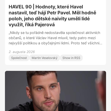
HAVEL 90 | Hodnoty, které Havel
nastavil, teď hájí Petr Pavel. Měl hodně
poloh, jeho dětské naivity uměli lidé
využít, říká Pajerová
„Nikdy se tu pořádně nedostavěla společnost aktivních
občanů, o které Václav Havel mluvil, tedy patro mezi
nejvyšší politikou a obyčejnými lidmi. Proto teď všichni
máme pocit, že náš stát snad ani není náš,” říká někdejší
2. augusta 2026
studentská vůdkyně a diplomatka Monika MacDonagh
Společnost
Martin Veselovský
Show in RSS
Pajerová v dalším ze série rozhovorů připomínajících
blížící se 90. výročí Havlova narození. „V jednu chvíli se
rozhodl, že bude prezidentem, a na to se koncentroval.
A když jsme ho v roce 1992 jako Občanské hnutí
naléhavě žádali, aby nám pomohl, odmítl to. Tvrdil nám,
že v zemi strašně potřebujeme někoho nadstranického.”