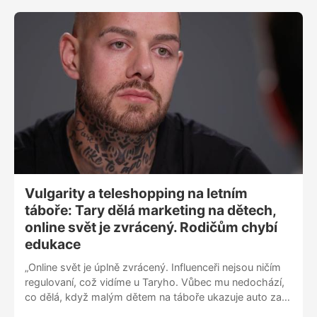
okamžik svého života, protože přišli o všechno, co
měli, si navzájem pomáhají. Snaží se zabránit tomu, aby
shořely domy jejich sousedů. Je to ukázka odvahy,“
dodává.
Vulgarity a teleshopping na letním
táboře: Tary dělá marketing na dětech,
online svět je zvrácený. Rodičům chybí
edukace
„Online svět je úplně zvrácený. Influenceři nejsou ničím
regulovaní, což vidíme u Taryho. Vůbec mu nedochází,
co dělá, když malým dětem na táboře ukazuje auto za 8
milionů. Tvrdí, že na jeho táborech děti utratí za merch