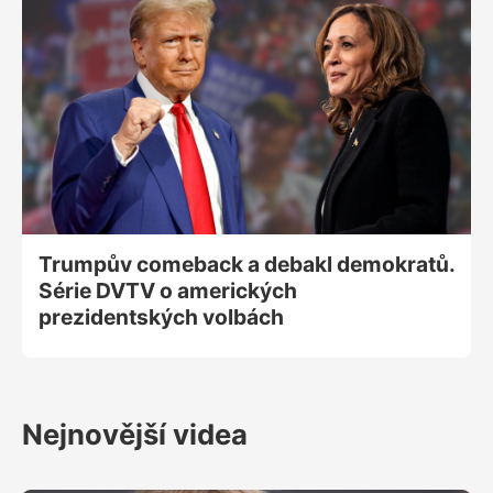
osobami polistopadové éry, které si neberou v
hodnocení uplynulých dekád servítky - od revoluce,
která podle nich nebyla revolucí po hodnocení
aktuálních rozhodnutí Trumpa a Putina.
Trumpův comeback a debakl demokratů.
Série DVTV o amerických
prezidentských volbách
Nejnovější videa