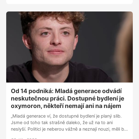
Gejdoš, mluvčí Správy jeskyní ČR, v dalším díle pořadu
Turistika beze stop. Navštívili jsme s ním Moravský
kras, konkrétně jeskyni Výpustek. Jeden prohlídkový
okruh je bezbariérový, vhodný pro lidi na vozíku i pro
rodiče s kočárky. Sám Pavel Gejdoš navštívil přes 600
jeskyní v Evropě. „Jeskyní, které mají v sobě takovouto
historii, mnoho není. Nemá to obdoby,“ dodává. Seriál
Turistika beze stop připravujeme ve spolupráci se
společností E.ON, která podporuje udržitelné chování v
přírodě.
Od 14 podniká: Mladá generace odvádí
neskutečnou práci. Dostupné bydlení je
oxymoron, někteří nemají ani na nájem
„Mladá generace ví, že dostupné bydlení je planý slib.
Jsme od toho tak strašně daleko, že už na to ani
neslyší. Politici je neberou vážně a neznají nouzi, měli by
jezdit za nimi a vidět, jak někteří musí žít do 30 u rodičů,