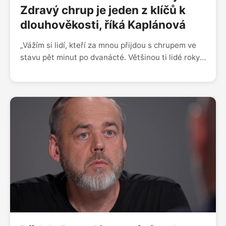
Zdravý chrup je jeden z klíčů k
dlouhověkosti, říká Kaplánová
„Vážím si lidí, kteří za mnou přijdou s chrupem ve
stavu pět minut po dvanácté. Většinou ti lidé roky
nešli k zubaři, protože měli strašně velký strach.
Leckdy strachem skoro až omdlévají, klepou se i
chlapi. Jsem ráda, když to překonají a nakonec to
dáme do pořádku. U dospívajících vidím největší
problém v energetických nápojích. Když sníme
čokoládu, máme to během 5-10 minut snědené,
zatímco srkáním slazeného nápoje dopujeme
bakterie konstantně cukrem,“ říká zubařka Hedvika
Kaplánová, která na sociálních sítích šíří osvětu o
stomatologii. „Náš obor je opředený řadou mýtů.
Jsme vnímáni jako padouši, co si věci vymýšlí.
Hodně z mých kolegů s tím má psychicky problém,
reálně je to jedna z věcí, která je nutí zvažovat