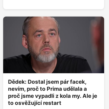
gumovými medvídky. Pak za námi přišla česká
policie, jestli to nedokážeme se zakázanými
látkami. Když nás vzali s sebou do Interpolu a viděli
jsme fentanylovou krizi, věděla jsem, že to bude
naše první mise,“ říká CEO a spoluzakladatelka
start-upu Lightly Monika Štěpánová. „Jako další
krok dávají smysl farma-trhy, dostala jsem
informaci, že v Číně se 50 % léčiv na rakovinu
padělá, Viagra je nejpadělanější léčivo. V Česku se
máme fakt hezky, máme tady bezpečno. Nadáváme
na regulace, ale právě ty nás dost zachránily před
fentanylovou krizí,“ dodává.
Dědek: Dostal jsem pár facek,
nevím, proč to Prima udělala a
proč jsme vypadli z kola my. Ale je
to osvěžující restart