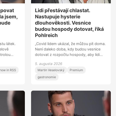
opovat
Lidi přestávají chlastat.
la jsem,
Nastupuje hysterie
 bude
dlouhověkosti. Vesnice
budou hospody dotovat, říká
Pohlreich
tu látek.
„Covid lidem ukázal, že můžou pít doma.
elově
Není daleko doba, kdy budou vesnice
ntrolou
dotovat z rozpočtu hospody, aby lidi
y i
úplně nezblbli a nepili jenom doma. Jsem
5. augusta 2026
námi přišla
nepřítel toho, když stát něco řídí, ale bylo
how in RSS
Martin Veselovský
Premium
kážeme se
by fajn se zamyslet, jestli máme kohokoli
 vzali s
kdykoli nechat prodávat alkohol,“ říká
gastronomie
sme
šéfkuchař Zdeněk Pohlreich v rozhovoru
m, že to
s emeritním sládkem Plzeňského
CEO a
Prazdroje Václavem Berkou. „Před
ightly
patnácti lety tvořila nealkoholická piva
ší krok
jedno procento naší produkce. Teď jsme
tala jsem
na 11 procentech, jde to nahoru. Dnes už
léčiv na
lidé hledají piva, kde je absolutní nula