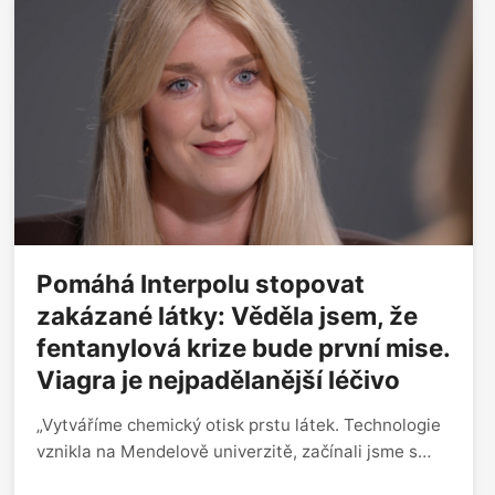
Pomáhá Interpolu stopovat
zakázané látky: Věděla jsem, že
fentanylová krize bude první mise.
Viagra je nejpadělanější léčivo
„Vytváříme chemický otisk prstu látek. Technologie
vznikla na Mendelově univerzitě, začínali jsme s
kontrolou kvality vody, pančovanými víny i