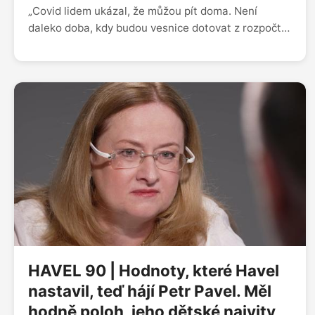
„Covid lidem ukázal, že můžou pít doma. Není
daleko doba, kdy budou vesnice dotovat z rozpočtu
hospody, aby lidi úplně nezblbli a nepili jenom
doma. Jsem nepřítel toho, když stát něco řídí, ale
bylo by fajn se zamyslet, jestli máme kohokoli
kdykoli nechat prodávat alkohol,“ říká šéfkuchař
Zdeněk Pohlreich v rozhovoru s emeritním sládkem
Plzeňského Prazdroje Václavem Berkou. „Před
patnácti lety tvořila nealkoholická piva jedno
procento naší produkce. Teď jsme na 11 procentech,
jde to nahoru. Dnes už lidé hledají piva, kde je
absolutní nula alkoholu, musíme se tomu
přizpůsobit,“ dodává Berka.
HAVEL 90 | Hodnoty, které Havel
nastavil, teď hájí Petr Pavel. Měl
hodně poloh, jeho dětské naivity