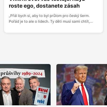
roste ego, dostanete zásah
„Přál bych si, aby to byl průlom pro český šerm.
Pořád je to ale o lidech. Ty děti musí sami chtít,
musí pochopit, jaké možnosti tady mají, a musí
vystoupit z komfortní zóny. Je jim patnáct a mají
tady jednoho z nejlepších trenérů na světě.
Nemohou ale jen čekat, co jim řekne, musí to
vycházet z nich,“ říká mistr světa v šermu
Alexander Choupenitch. „Před turnajem vás hlava
testuje, protože se bojí. Musíte mít disciplínu,
poslední měsíc a půl jsem se koncentroval jenom na
pozitivní věci v tréninku a zapisoval si je. A
najednou mozek začal přitahovat ty dobré situace.
Mistrovství jsem odpracoval nejen v posilovně, ale i
hlavou,“ dodává.