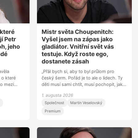
jpadělanější
alkoholu, musíme se tomu přizpůsobit,“
t hezky,
dodává Berka.
váme na
st zachránily
ává.
které
Mistr světa Choupenitch:
jí Petr
Vyšel jsem na zápas jako
h, jeho
gladiátor. Vnitřní svět vás
idé
testuje. Když roste ego,
dostanete zásah
avěla
„Přál bych si, aby to byl průlom pro
 o které
český šerm. Pořád je to ale o lidech. Ty
ro mezi
děti musí sami chtít, musí pochopit, jaké
i lidmi.
možnosti tady mají, a musí vystoupit z
1. augusta 2026
, že náš
komfortní zóny. Je jim patnáct a mají
Společnost
Martin Veselovský
ěkdejší
tady jednoho z nejlepších trenérů na
matka
světě. Nemohou ale jen čekat, co jim
Premium
v dalším ze
řekne, musí to vycházet z nich,“ říká
h blížící se
mistr světa v šermu Alexander
„V jednu
Choupenitch. „Před turnajem vás hlava
ezidentem, a
testuje, protože se bojí. Musíte mít