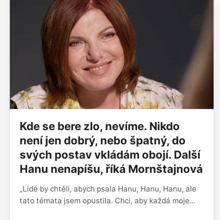
Kde se bere zlo, nevíme. Nikdo
není jen dobrý, nebo špatný, do
svých postav vkládám obojí. Další
Hanu nenapíšu, říká Mornštajnová
„Lidé by chtěli, abych psala Hanu, Hanu, Hanu, ale
tato témata jsem opustila. Chci, aby každá moje
kniha byla jiná. Když píšu knihu, žiju s postavami a