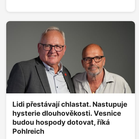
jsem součástí jejich světa. Všechny moje postavy
mají společné to, že hledají spokojený život. Kde se
v lidech bere zlo, nevíme,“ říká spisovatelka Alena
Mornštajnová. Loni na podzim překonala hranici
milionu prodaných knih a momentálně pracuje na
dalším románu. „Byla doba, kdy jsem si myslela, že
všichni lidé uvažují stejně jako já. I knihy mi
pomohly pochopit, že každý jsme úplně jiný a každý
máme svůj vlastní svět. Vnímáme ho každý jinak a
právě to v knihách vidím. Nedokážu si bez nich svůj
život představit,“ dodává.
Lidi přestávají chlastat. Nastupuje
hysterie dlouhověkosti. Vesnice
budou hospody dotovat, říká
Pohlreich