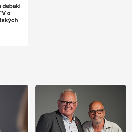
 debakl
TV o
tských