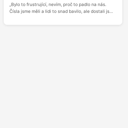
„Bylo to frustrující, nevím, proč to padlo na nás.
Čísla jsme měli a lidi to snad bavilo, ale dostali jsme
zprávu, že v podzimním schématu se s námi
nepočítá,” popisuje moderátor Honza Dědek, proč
skončila na Primě talk show 7 pádů a stěhuje se na
Televizi Seznam. „Chvilku mi samozřejmě jela v
hlavě kalkulačka – hypotéka, dcera a žena na
mateřské, ale nakonec je to strašně nakopávající.
Mít dítě po padesátce plán nebyl. Lidé mi píšou, že
ji možná neuvidím maturovat. Možná ne, ale děkuju
za každé nové ráno, kdy s ní můžu být.”