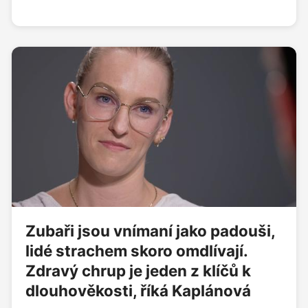
Klause a Miloše Zemana. Mají totiž Klausovo
sebevědomí a Zemanovu mluvu. To DNA tam prostě
je,” říká Luděk Staněk ve speciální retro epizodě
talk show DVTV. Kdo měl schytat Volného flákanec?
Kolik vajec trefilo na Andělu Jiřího Paroubka? A
který Zemanův pokus o vtip byl moc i na Putin
Zubaři jsou vnímaní jako padouši,
lidé strachem skoro omdlívají.
Zdravý chrup je jeden z klíčů k
dlouhověkosti, říká Kaplánová