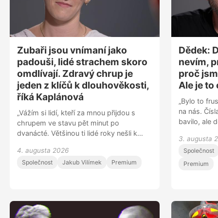
úplně jiný a každý máme svůj vlastní
svět. Vnímáme ho každý jinak a právě to
v knihách vidím. Nedokážu si bez nich
svůj život představit,“ dodává.
Zubaři jsou vnímaní jako
Dědek: D
padouši, lidé strachem skoro
nevím, p
omdlívají. Zdravý chrup je
proč jsm
jeden z klíčů k dlouhověkosti,
Ale je to
říká Kaplánová
„Bylo to fru
na nás. Čísl
„Vážím si lidí, kteří za mnou přijdou s
bavilo, ale 
chrupem ve stavu pět minut po
podzimním 
dvanácté. Většinou ti lidé roky nešli k
3. augusta 
nepočítá,” 
zubaři, protože měli strašně velký strach.
4. augusta 2026
Společnost
Dědek, proč
Leckdy strachem skoro až omdlévají,
7 pádů a st
Společnost
Jakub Vilímek
Premium
klepou se i chlapi. Jsem ráda, když to
Premium
„Chvilku mi
překonají a nakonec to dáme do
kalkulačka 
pořádku. U dospívajících vidím největší
mateřské, a
problém v energetických nápojích. Když
nakopávající
sníme čokoládu, máme to během 5-10
nebyl. Lidé 
minut snědené, zatímco srkáním