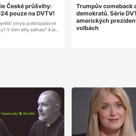
ie České průšvihy:
Trumpův comeback a
⁠⁠⁠⁠⁠⁠⁠⁠⁠⁠2024 pouze na DVTV!
demokratů. Série DV
amerických preziden
ejvětší omyly polistopadové
volbách
ky? V čem elity selhaly? A je
poté čas bilancovat bez
V přináší unikátní sérii čtyř
která vychází z myšlenek z
 sobě: České průšvihy
⁠⁠⁠⁠⁠⁠⁠2024, kterou vydal HlídacíPes.org
olistopadové éry, které si
odnocení uplynulých dekád
d revoluce, která podle nich
lucí po hodnocení aktuálních
Trumpa a Putina.