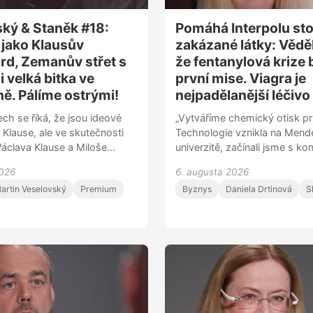
ký & Staněk #18:
Pomáhá Interpolu st
jako Klausův
zakázané látky: Vědě
d, Zemanův střet s
že fentanylová krize
 velká bitka ve
první mise. Viagra je
. Pálíme ostrými!
nejpadělanější léčivo
ch se říká, že jsou ideové
„Vytváříme chemický otisk prs
 Klause, ale ve skutečnosti
Technologie vznikla na Mend
Václava Klause a Miloše
univerzitě, začínali jsme s ko
í totiž Klausovo sebevědomí
kvality vody, pančovanými vín
2026
6. augusta 2026
 mluvu. To DNA tam prostě
gumovými medvídky. Pak za 
artin Veselovský
Premium
Byznys
Daniela Drtinová
S
děk Staněk ve speciální retro
česká policie, jestli to nedo
k show DVTV. Kdo měl
zakázanými látkami. Když nás
ného flákanec? Kolik vajec
sebou do Interpolu a viděli j
ndělu Jiřího Paroubka? A který
fentanylovou krizi, věděla jse
us o vtip byl moc i na Putin
bude naše první mise,“ říká 
spoluzakladatelka start-upu L
Monika Štěpánová. „Jako dal
dávají smysl farma-trhy, dos
informaci, že v Číně se 50 % 