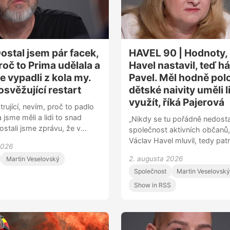
rakovinu padělá, Viagra je ne
léčivo. V Česku se máme fak
máme tady bezpečno. Nadá
regulace, ale právě ty nás do
před fentanylovou krizí,“ dod
ostal jsem pár facek,
HAVEL 90 | Hodnoty, 
roč to Prima udělala a
Havel nastavil, teď há
e vypadli z kola my.
Pavel. Měl hodně polo
 osvěžující restart
dětské naivity uměli l
využít, říká Pajerová
strující, nevím, proč to padlo
a jsme měli a lidi to snad
„Nikdy se tu pořádně nedost
dostali jsme zprávu, že v
společnost aktivních občanů,
schématu se s námi
Václav Havel mluvil, tedy pat
2026
popisuje moderátor Honza
nejvyšší politikou a obyčejným
2. augusta 2026
Martin Veselovský
 skončila na Primě talk show
Proto teď všichni máme pocit
ěhuje se na Televizi Seznam.
Společnost
Martin Veselovský
stát snad ani není náš,” říká n
 samozřejmě jela v hlavě
studentská vůdkyně a diplo
Show in RSS
– hypotéka, dcera a žena na
Monika MacDonagh Pajerová 
le nakonec je to strašně
série rozhovorů připomínajícíc
. Mít dítě po padesátce plán
90. výročí Havlova narození. 
mi píšou, že ji možná
chvíli se rozhodl, že bude pr