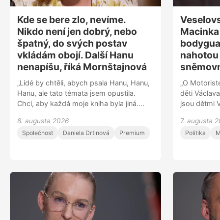
Kde se bere zlo, nevíme.
Veselovs
Nikdo není jen dobrý, nebo
Macinka 
špatný, do svých postav
bodyguar
vkládám obojí. Další Hanu
nahotou i
nenapíšu, říká Mornštajnová
sněmovně
„Lidé by chtěli, abych psala Hanu, Hanu,
„O Motoriste
Hanu, ale tato témata jsem opustila.
děti Václava
Chci, aby každá moje kniha byla jiná.
jsou dětmi 
Když píšu knihu, žiju s postavami a jsem
Zemana. Maj
8. augusta 2026
7. augusta 
součástí jejich světa. Všechny moje
a Zemanovu
Společnost
Daniela Drtinová
Premium
Politika
M
postavy mají společné to, že hledají
je,” říká Lu
spokojený život. Kde se v lidech bere zlo,
epizodě tal
nevíme,“ říká spisovatelka Alena
schytat Vol
Mornštajnová. Loni na podzim překonala
trefilo na A
hranici milionu prodaných knih a
Zemanův pok
momentálně pracuje na dalším románu.
„Byla doba, kdy jsem si myslela, že
všichni lidé uvažují stejně jako já. I knihy
mi pomohly pochopit, že každý jsme