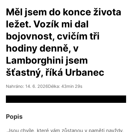
Měl jsem do konce života
ležet. Vozík mi dal
bojovnost, cvičím tři
hodiny denně, v
Lamborghini jsem
šťastný, říká Urbanec
Nahráno: 14. 6. 2026
Délka: 43min 29s
Video source not available
Popis
„Jsou chvíle, které vám zůstanou v paměti navždy.