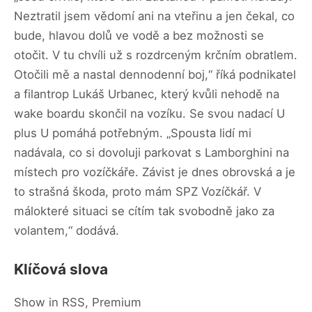
Neztratil jsem vědomí ani na vteřinu a jen čekal, co
bude, hlavou dolů ve vodě a bez možnosti se
otočit. V tu chvíli už s rozdrceným krčním obratlem.
Otočili mě a nastal dennodenní boj,“ říká podnikatel
a filantrop Lukáš Urbanec, který kvůli nehodě na
wake boardu skončil na vozíku. Se svou nadací U
plus U pomáhá potřebným. „Spousta lidí mi
nadávala, co si dovoluji parkovat s Lamborghini na
místech pro vozíčkáře. Závist je dnes obrovská a je
to strašná škoda, proto mám SPZ Vozíčkář. V
málokteré situaci se cítím tak svobodně jako za
volantem,“ dodává.
Klíčová slova
Show in RSS, Premium