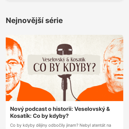
vystoupit z komfortní zóny. Je jim patnáct a mají
tady jednoho z nejlepších trenérů na světě.
Nemohou ale jen čekat, co jim řekne, musí to
Nejnovější série
vycházet z nich,“ říká mistr světa v šermu
Alexander Choupenitch. „Před turnajem vás hlava
testuje, protože se bojí. Musíte mít disciplínu,
poslední měsíc a půl jsem se koncentroval jenom
na pozitivní věci v tréninku a zapisoval si je. A
najednou mozek začal přitahovat ty dobré situace.
Mistrovství jsem odpracoval nejen v posilovně, ale
i hlavou,“ dodává.
Nový podcast o historii: Veselovský &
Kosatík: Co by kdyby?
Co by kdyby dějiny odbočily jinam? Nebyl atentát na