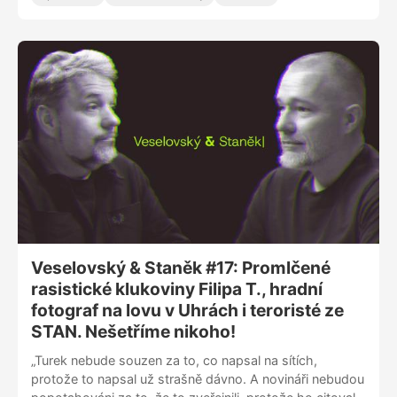
Alexander Choupenitch. „Před turnajem vás hlava
testuje, protože se bojí. Musíte mít disciplínu, poslední
měsíc a půl jsem se koncentroval jenom na pozitivní
věci v tréninku a zapisoval si je. A najednou mozek začal
přitahovat ty dobré situace. Mistrovství jsem
odpracoval nejen v posilovně, ale i hlavou,“ dodává.
Veselovský & Staněk #17: Promlčené
rasistické klukoviny Filipa T., hradní
fotograf na lovu v Uhrách i teroristé ze
STAN. Nešetříme nikoho!
„Turek nebude souzen za to, co napsal na sítích,
protože to napsal už strašně dávno. A novináři nebudou