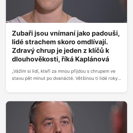
lidé hledají piva, kde je absolutní nula alkoholu,
musíme se tomu přizpůsobit,“ dodává Berka.
Zubaři jsou vnímaní jako padouši,
lidé strachem skoro omdlívají.
Zdravý chrup je jeden z klíčů k
dlouhověkosti, říká Kaplánová
„Vážím si lidí, kteří za mnou přijdou s chrupem ve
stavu pět minut po dvanácté. Většinou ti lidé roky
nešli k zubaři, protože měli strašně velký strach.
Leckdy strachem skoro až omdlévají, klepou se i
chlapi. Jsem ráda, když to překonají a nakonec to
dáme do pořádku. U dospívajících vidím největší
problém v energetických nápojích. Když sníme
čokoládu, máme to během 5-10 minut snědené,
zatímco srkáním slazeného nápoje dopujeme