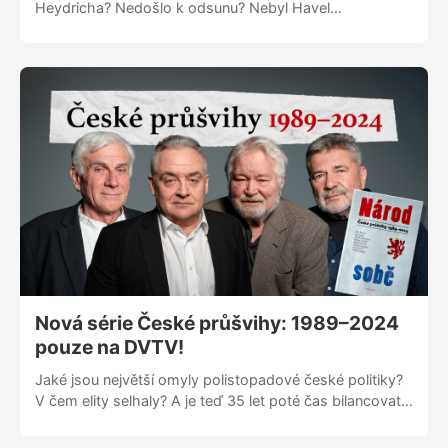
Heydricha? Nedošlo k odsunu? Nebyl Havel
prezidentem? Martin Veselovský a publicista Pavel
Kosatík otevírají největší české příběhy, traumata i
momenty, které nás formují dodnes. Jednou týdně do
hloubky o tom, co bylo. A co mohlo být úplně jinak.
Zaváděcí cena na omezenou dobu! 99 Kč měsíčně,
nebo ještě výhodněji 999 Kč ročně.
Nová série České průšvihy: 1989–⁠⁠⁠⁠⁠⁠⁠⁠⁠⁠⁠⁠⁠⁠⁠⁠⁠⁠2024
pouze na DVTV!
Jaké jsou největší omyly polistopadové české politiky?
V čem elity selhaly? A je teď 35 let poté čas bilancovat
bez příkras? DVTV přináší unikátní sérii čtyř rozhovorů,
která vychází z myšlenek z knihy Národ sobě: České