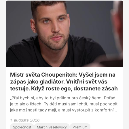
A když jsme ho v roce 1992 jako Občanské hnutí
naléhavě žádali, aby nám pomohl, odmítl to. Tvrdil nám,
že v zemi strašně potřebujeme někoho nadstranického.”
Mistr světa Choupenitch: Vyšel jsem na
zápas jako gladiátor. Vnitřní svět vás
testuje. Když roste ego, dostanete zásah
„Přál bych si, aby to byl průlom pro český šerm. Pořád
je to ale o lidech. Ty děti musí sami chtít, musí pochopit,
jaké možnosti tady mají, a musí vystoupit z komfortní
zóny. Je jim patnáct a mají tady jednoho z nejlepších
1. augusta 2026
trenérů na světě. Nemohou ale jen čekat, co jim řekne,
Společnost
Martin Veselovský
Premium
musí to vycházet z nich,“ říká mistr světa v šermu