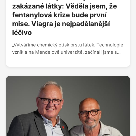
zakázané látky: Věděla jsem, že
fentanylová krize bude první
mise. Viagra je nejpadělanější
léčivo
„Vytváříme chemický otisk prstu látek. Technologie
vznikla na Mendelově univerzitě, začínali jsme s
kontrolou kvality vody, pančovanými víny i
gumovými medvídky. Pak za námi přišla česká
policie, jestli to nedokážeme se zakázanými
látkami. Když nás vzali s sebou do Interpolu a viděli
jsme fentanylovou krizi, věděla jsem, že to bude
naše první mise,“ říká CEO a spoluzakladatelka
start-upu Lightly Monika Štěpánová. „Jako další
krok dávají smysl farma-trhy, dostala jsem
informaci, že v Číně se 50 % léčiv na rakovinu
padělá, Viagra je nejpadělanější léčivo. V Česku se
máme fakt hezky, máme tady bezpečno. Nadáváme