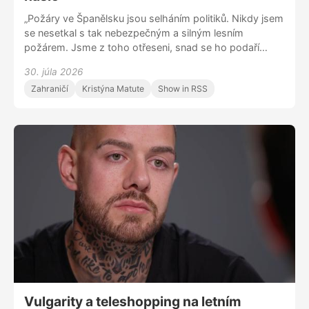
„Požáry ve Španělsku jsou selháním politiků. Nikdy jsem
se nesetkal s tak nebezpečným a silným lesním
požárem. Jsme z toho otřeseni, snad se ho podaří
uhasit. Samozřejmě že máme strach, jsme obyčejní lidé,
30. júla 2026
kteří vykonávají velmi náročnou profesi,“ říká v
Zahraničí
Kristýna Matute
Show in RSS
exkluzivním rozhovoru přímo ze Španělska zasahující
hasič Israel Naveso. „Lidé, kteří zažívají nejhorší
okamžik svého života, protože přišli o všechno, co
měli, si navzájem pomáhají. Snaží se zabránit tomu, aby
shořely domy jejich sousedů. Je to ukázka odvahy,“
dodává.
Vulgarity a teleshopping na letním