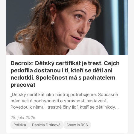
Decroix: Dětský certifikát je trest. Cejch
pedofila dostanou i ti, kteří se dětí ani
nedotkli. Společnost má s pachatelem
pracovat
„Dětský certifikát jako nástroj potřebujeme. Současně
mám velké pochybnosti o správnosti nastavení.
Povedou k němu i trestné činy lidí, kteří se dětí nikdy
nedotkli, přesto dostanou cejch pedofila. Dáme-li
28. júla 2026
někomu trest sto let – a dětský certifikát je trest – a
Politika
Daniela Drtinová
Show in RSS
zároveň nedáme žádnou možnost nápravy, tak se
vážně obávám, že to může vést k vyloučení ze