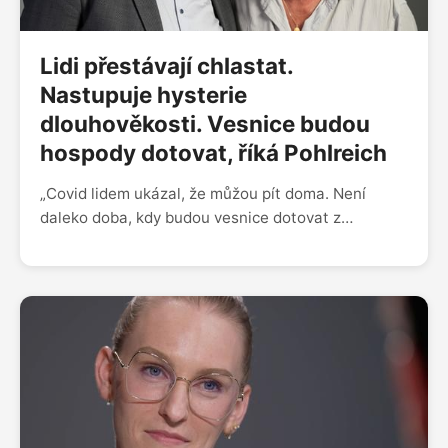
na regulace, ale právě ty nás dost zachránily před
fentanylovou krizí,“ dodává.
Lidi přestávají chlastat.
Nastupuje hysterie
dlouhověkosti. Vesnice budou
hospody dotovat, říká Pohlreich
„Covid lidem ukázal, že můžou pít doma. Není
daleko doba, kdy budou vesnice dotovat z
rozpočtu hospody, aby lidi úplně nezblbli a nepili
jenom doma. Jsem nepřítel toho, když stát něco
řídí, ale bylo by fajn se zamyslet, jestli máme
kohokoli kdykoli nechat prodávat alkohol,“ říká
šéfkuchař Zdeněk Pohlreich v rozhovoru s
emeritním sládkem Plzeňského Prazdroje
Václavem Berkou. „Před patnácti lety tvořila
nealkoholická piva jedno procento naší produkce.
Teď jsme na 11 procentech, jde to nahoru. Dnes už