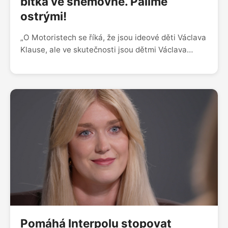
bitka ve sněmovně. Pálíme
ostrými!
„O Motoristech se říká, že jsou ideové děti Václava
Klause, ale ve skutečnosti jsou dětmi Václava
Klause a Miloše Zemana. Mají totiž Klausovo
sebevědomí a Zemanovu mluvu. To DNA tam
prostě je,” říká Luděk Staněk ve speciální retro
epizodě talk show DVTV. Kdo měl schytat Volného
flákanec? Kolik vajec trefilo na Andělu Jiřího
Paroubka? A který Zemanův pokus o vtip byl moc i
na Putin
Pomáhá Interpolu stopovat