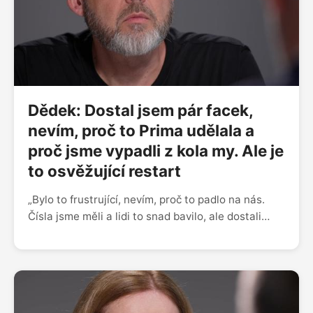
bakterie konstantně cukrem,“ říká zubařka Hedvika
Kaplánová, která na sociálních sítích šíří osvětu o
stomatologii. „Náš obor je opředený řadou mýtů.
Jsme vnímáni jako padouši, co si věci vymýšlí.
Hodně z mých kolegů s tím má psychicky problém,
reálně je to jedna z věcí, která je nutí zvažovat
změnu oboru,“ dodává.
Dědek: Dostal jsem pár facek,
nevím, proč to Prima udělala a
proč jsme vypadli z kola my. Ale je
to osvěžující restart
„Bylo to frustrující, nevím, proč to padlo na nás.
Čísla jsme měli a lidi to snad bavilo, ale dostali
jsme zprávu, že v podzimním schématu se s námi
nepočítá,” popisuje moderátor Honza Dědek, proč
skončila na Primě talk show 7 pádů a stěhuje se na
Televizi Seznam. „Chvilku mi samozřejmě jela v
hlavě kalkulačka – hypotéka, dcera a žena na