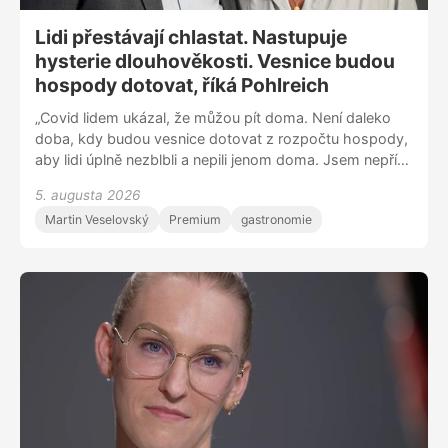
Lidi přestávají chlastat. Nastupuje
hysterie dlouhověkosti. Vesnice budou
hospody dotovat, říká Pohlreich
„Covid lidem ukázal, že můžou pít doma. Není daleko
doba, kdy budou vesnice dotovat z rozpočtu hospody,
aby lidi úplně nezblbli a nepili jenom doma. Jsem nepřítel
toho, když stát něco řídí, ale bylo by fajn se zamyslet,
5. augusta 2026
jestli máme kohokoli kdykoli nechat prodávat alkohol,“
Martin Veselovský
Premium
gastronomie
říká šéfkuchař Zdeněk Pohlreich v rozhovoru s
emeritním sládkem Plzeňského Prazdroje Václavem
Berkou. „Před patnácti lety tvořila nealkoholická piva
jedno procento naší produkce. Teď jsme na 11
procentech, jde to nahoru. Dnes už lidé hledají piva, kde
je absolutní nula alkoholu, musíme se tomu přizpůsobit,“
dodává Berka.