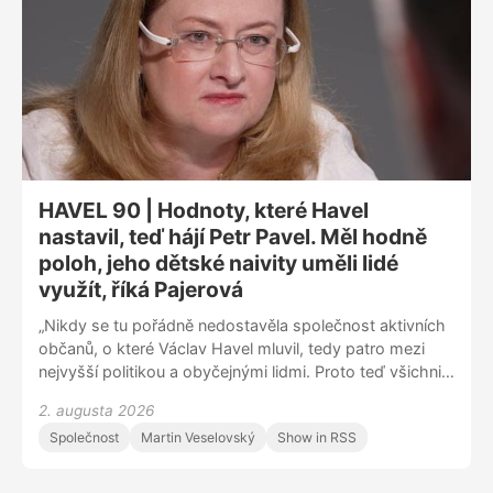
HAVEL 90 | Hodnoty, které Havel
nastavil, teď hájí Petr Pavel. Měl hodně
poloh, jeho dětské naivity uměli lidé
využít, říká Pajerová
„Nikdy se tu pořádně nedostavěla společnost aktivních
občanů, o které Václav Havel mluvil, tedy patro mezi
nejvyšší politikou a obyčejnými lidmi. Proto teď všichni
máme pocit, že náš stát snad ani není náš,” říká někdejší
2. augusta 2026
studentská vůdkyně a diplomatka Monika MacDonagh
Společnost
Martin Veselovský
Show in RSS
Pajerová v dalším ze série rozhovorů připomínajících
blížící se 90. výročí Havlova narození. „V jednu chvíli se
rozhodl, že bude prezidentem, a na to se koncentroval.