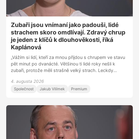
Zubaři jsou vnímaní jako padouši, lidé
strachem skoro omdlívají. Zdravý chrup
je jeden z klíčů k dlouhověkosti, říká
Kaplánová
„Vážím si lidí, kteří za mnou přijdou s chrupem ve stavu
pět minut po dvanácté. Většinou ti lidé roky nešli k
zubaři, protože měli strašně velký strach. Leckdy
strachem skoro až omdlévají, klepou se i chlapi. Jsem
4. augusta 2026
ráda, když to překonají a nakonec to dáme do pořádku.
Společnost
Jakub Vilímek
Premium
U dospívajících vidím největší problém v energetických
nápojích. Když sníme čokoládu, máme to během 5-10
minut snědené, zatímco srkáním slazeného nápoje
dopujeme bakterie konstantně cukrem,“ říká zubařka
Hedvika Kaplánová, která na sociálních sítích šíří osvětu
o stomatologii. „Náš obor je opředený řadou mýtů.
Jsme vnímáni jako padouši, co si věci vymýšlí. Hodně z
mých kolegů s tím má psychicky problém, reálně je to