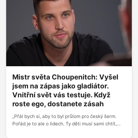
diplomatka Monika MacDonagh Pajerová v dalším
ze série rozhovorů připomínajících blížící se 90.
výročí Havlova narození. „V jednu chvíli se rozhodl,
že bude prezidentem, a na to se koncentroval. A
když jsme ho v roce 1992 jako Občanské hnutí
naléhavě žádali, aby nám pomohl, odmítl to. Tvrdil
nám, že v zemi strašně potřebujeme někoho
nadstranického.”
Mistr světa Choupenitch: Vyšel
jsem na zápas jako gladiátor.
Vnitřní svět vás testuje. Když
roste ego, dostanete zásah
„Přál bych si, aby to byl průlom pro český šerm.
Pořád je to ale o lidech. Ty děti musí sami chtít,
musí pochopit, jaké možnosti tady mají, a musí