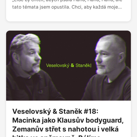
tato témata jsem opustila. Chci, aby každá moje
kniha byla jiná. Když píšu knihu, žiju s postavami a
jsem součástí jejich světa. Všechny moje postavy
mají společné to, že hledají spokojený život. Kde se
v lidech bere zlo, nevíme,“ říká spisovatelka Alena
Mornštajnová. Loni na podzim překonala hranici
milionu prodaných knih a momentálně pracuje na
dalším románu. „Byla doba, kdy jsem si myslela, že
všichni lidé uvažují stejně jako já. I knihy mi
pomohly pochopit, že každý jsme úplně jiný a
každý máme svůj vlastní svět. Vnímáme ho každý
jinak a právě to v knihách vidím. Nedokážu si bez
nich svůj život představit,“ dodává.
Veselovský & Staněk #18:
Macinka jako Klausův bodyguard,
Zemanův střet s nahotou i velká