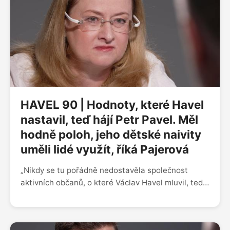
mateřské, ale nakonec je to strašně nakopávající.
Mít dítě po padesátce plán nebyl. Lidé mi píšou, že
ji možná neuvidím maturovat. Možná ne, ale
děkuju za každé nové ráno, kdy s ní můžu být.”
HAVEL 90 | Hodnoty, které Havel
nastavil, teď hájí Petr Pavel. Měl
hodně poloh, jeho dětské naivity
uměli lidé využít, říká Pajerová
„Nikdy se tu pořádně nedostavěla společnost
aktivních občanů, o které Václav Havel mluvil, tedy
patro mezi nejvyšší politikou a obyčejnými lidmi.
Proto teď všichni máme pocit, že náš stát snad ani
není náš,” říká někdejší studentská vůdkyně a