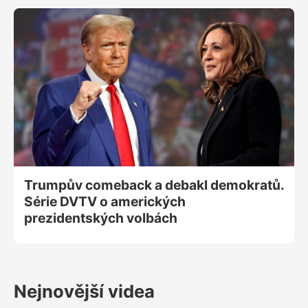
průšvihy 1989–⁠⁠⁠⁠⁠⁠⁠⁠⁠⁠⁠⁠⁠⁠⁠⁠⁠⁠2024, kterou vydal HlídacíPes.org s
osobami polistopadové éry, které si neberou v
hodnocení uplynulých dekád servítky - od revoluce,
která podle nich nebyla revolucí po hodnocení
aktuálních rozhodnutí Trumpa a Putina.
Trumpův comeback a debakl demokratů.
Série DVTV o amerických
prezidentských volbách
Nejnovější videa