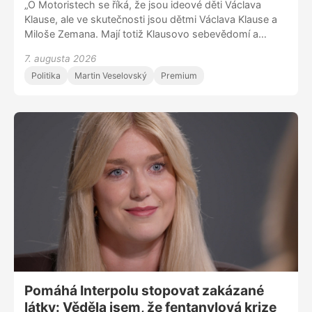
„O Motoristech se říká, že jsou ideové děti Václava
Klause, ale ve skutečnosti jsou dětmi Václava Klause a
Miloše Zemana. Mají totiž Klausovo sebevědomí a
Zemanovu mluvu. To DNA tam prostě je,” říká Luděk
7. augusta 2026
Staněk ve speciální retro epizodě talk show DVTV. Kdo
Politika
Martin Veselovský
Premium
měl schytat Volného flákanec? Kolik vajec trefilo na
Andělu Jiřího Paroubka? A který Zemanův pokus o vtip
byl moc i na Putin
Pomáhá Interpolu stopovat zakázané
látky: Věděla jsem, že fentanylová krize