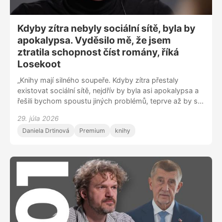
Kdyby zítra nebyly sociální sítě, byla by
apokalypsa. Vyděsilo mě, že jsem
ztratila schopnost číst romány, říká
Losekoot
„Knihy mají silného soupeře. Kdyby zítra přestaly
existovat sociální sítě, nejdřív by byla asi apokalypsa a
řešili bychom spoustu jiných problémů, teprve až by se
to zklidnilo, tak bychom se vrátili ke čtení. Každý den na
29. júla 2026
nás útočí tolik vjemů, že si pak sednout ke knížce a
Daniela Drtinová
Premium
knihy
hodinu číst je pro mnoho lidí kapacitně nemožné,“ říká
Michelle Losekoot, lektorka a autorka, která založila
čtenářský klub Načteno, jenž má už 3 tisíce členů a stále
roste. „Každý měsíc čteme jeden román 20. století, pak
o něm diskutujeme. Myslela jsem, že číst staré klasiky
se mnou bude chtít jen pár stejně vyšinutých přátel,“
směje se. „Před pár lety jsem zjistila, že jsem ztratila
schopnost číst a soustředit se. Četla jsem jeden
odstavec stále dokola. Dost mě to vyděsilo a musela