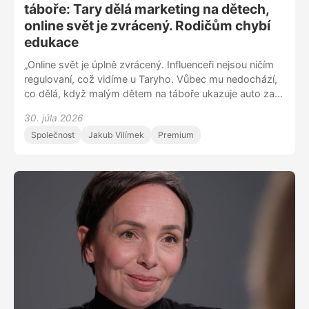
táboře: Tary dělá marketing na dětech,
online svět je zvrácený. Rodičům chybí
edukace
„Online svět je úplně zvrácený. Influenceři nejsou ničím
regulovaní, což vidíme u Taryho. Vůbec mu nedochází,
co dělá, když malým dětem na táboře ukazuje auto za 8
milionů. Tvrdí, že na jeho táborech děti utratí za merch
30. júla 2026
průměrně osm set korun. Děti se natáčí na internetu, jak
Společnost
Jakub Vilímek
Premium
pijí jeho drinky každý den, dokud si toho Tary nevšimne.
Je to dokonalý marketing na dětech,“ říká Jan
Sucharda, který se na sítích zaměřuje na zdravý životní
styl, a veřejně kritizuje letní tábory pořádané
youtuberem Tarym. „Připadá mi, že to většinou nejsou
moc edukovaní rodiče, kteří tam dítě pošlou. Netuší, že
by influencer, hrdina jejich dítěte, mohl být nějak
škodlivý,“ dodává.