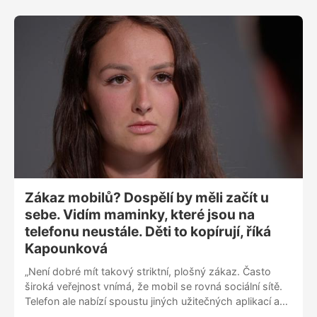
společnosti. V rámci předběžné opatrnosti může být
certifikát diskvalifikační i pro řízení trolejbusu,“ říká
bývalá ministryně spravedlnosti Eva Decroix (ODS).
„Velmi mě mrzí, že se diskuse vždycky stočí k tomu,
kdo hájí práva pedofilů a kdo hájí práva dětí.
Dlouhodobá systémová justice je i o tom, že pracujete
na resocializaci. Práce s pachatelem neznamená
zastávat se pachatele, znamená možnost snižovat jeho
nebezpečnost,“ dodává.
Zákaz mobilů? Dospělí by měli začít u
sebe. Vidím maminky, které jsou na
telefonu neustále. Děti to kopírují, říká
Kapounková
„Není dobré mít takový striktní, plošný zákaz. Často
široká veřejnost vnímá, že mobil se rovná sociální sítě.
Telefon ale nabízí spoustu jiných užitečných aplikací a
směrů. Dá se zeptat se těch dětí, proč využívají mobil o