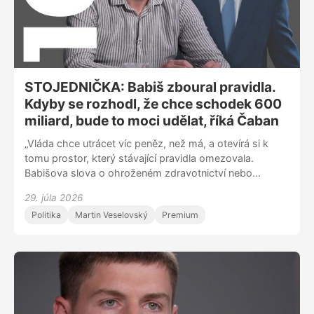
jsem hodně trénovat, abych se opět naučila
beletristické knihy číst,“ dodává.
STOJEDNIČKA: Babiš zboural pravidla.
Kdyby se rozhodl, že chce schodek 600
miliard, bude to moci udělat, říká Čaban
„Vláda chce utrácet víc peněz, než má, a otevírá si k
tomu prostor, který stávající pravidla omezovala.
Babišova slova o ohroženém zdravotnictví nebo
bezpečnosti jsou přehnaná, vládní většina prezidentovo
29. júla 2026
veto stejně pohodlně přehlasuje,” říká v nové epizodě
Politika
Martin Veselovský
Premium
Stojedničky komentátor serveru Seznam Zprávy Martin
Čaban. Jaké dopady by mělo zrušení devátých tříd
základních škol, o které usiluje Tomio Okamura? Proč si
ministryně financí vybrala do čela Letiště Praha
manažera s pověstí hrobaře ČSA? A čím z vládního
týmu vyčnívá ministr školství Robert Plaga?