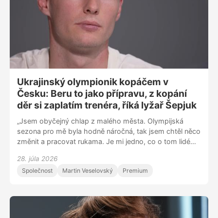
Ukrajinský olympionik kopáčem v
Česku: Beru to jako přípravu, z kopání
děr si zaplatím trenéra, říká lyžař Šepjuk
„Jsem obyčejný chlap z malého města. Olympijská
sezona pro mě byla hodně náročná, tak jsem chtěl něco
změnit a pracovat rukama. Je mi jedno, co o tom lidé
píšou. Potřebuju peníze na trenéra, abych mohl být co
28. júla 2026
nejlepší,” říká ukrajinský reprezentant v alpském lyžování
Společnost
Martin Veselovský
Premium
Dmytro Šepjuk. V Česku si přivydělává na stavbách.
„Hodně lidí mi napsalo, že mě chce podpořit, ale musím
si to rozmyslet. Situace na Ukrajině je těžká, takže bych
chtěl pomoci i své zemi, nejen sportu. Snažím se
Ukrajinu podpořit jinak než na frontě.”