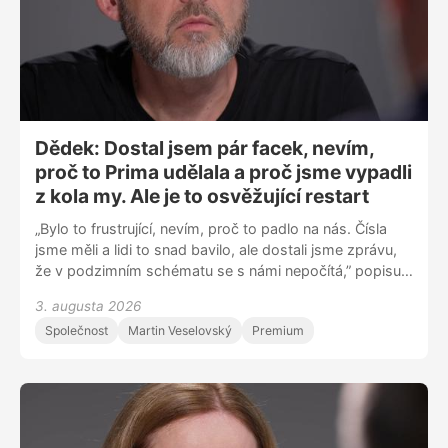
jedna z věcí, která je nutí zvažovat změnu oboru,“
dodává.
Dědek: Dostal jsem pár facek, nevím,
proč to Prima udělala a proč jsme vypadli
z kola my. Ale je to osvěžující restart
„Bylo to frustrující, nevím, proč to padlo na nás. Čísla
jsme měli a lidi to snad bavilo, ale dostali jsme zprávu,
že v podzimním schématu se s námi nepočítá,” popisuje
moderátor Honza Dědek, proč skončila na Primě talk
3. augusta 2026
show 7 pádů a stěhuje se na Televizi Seznam. „Chvilku
Společnost
Martin Veselovský
Premium
mi samozřejmě jela v hlavě kalkulačka – hypotéka,
dcera a žena na mateřské, ale nakonec je to strašně
nakopávající. Mít dítě po padesátce plán nebyl. Lidé mi
píšou, že ji možná neuvidím maturovat. Možná ne, ale
děkuju za každé nové ráno, kdy s ní můžu být.”