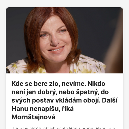
Kde se bere zlo, nevíme. Nikdo
není jen dobrý, nebo špatný, do
svých postav vkládám obojí. Další
Hanu nenapíšu, říká
Mornštajnová
„Lidé by chtěli, abych psala Hanu, Hanu, Hanu, ale