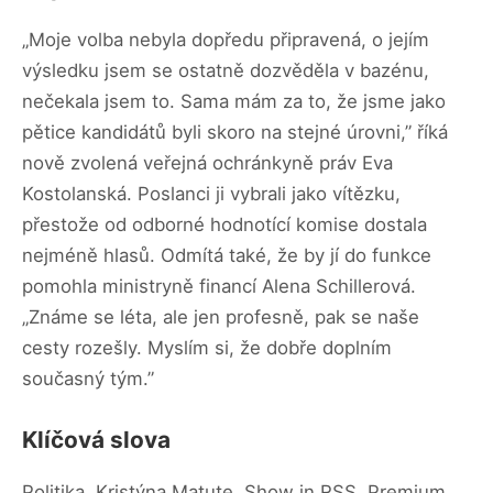
„Moje volba nebyla dopředu připravená, o jejím
výsledku jsem se ostatně dozvěděla v bazénu,
nečekala jsem to. Sama mám za to, že jsme jako
pětice kandidátů byli skoro na stejné úrovni,” říká
nově zvolená veřejná ochránkyně práv Eva
Kostolanská. Poslanci ji vybrali jako vítězku,
přestože od odborné hodnotící komise dostala
nejméně hlasů. Odmítá také, že by jí do funkce
pomohla ministryně financí Alena Schillerová.
„Známe se léta, ale jen profesně, pak se naše
cesty rozešly. Myslím si, že dobře doplním
současný tým.”
Klíčová slova
Politika, Kristýna Matute, Show in RSS, Premium