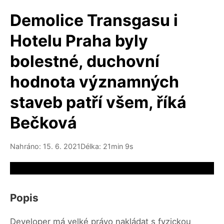
Demolice Transgasu i
Hotelu Praha byly
bolestné, duchovní
hodnota významných
staveb patří všem, říká
Bečková
Nahráno: 15. 6. 2021
Délka: 21min 9s
Video source not available
Popis
Developer má velké právo nakládat s fyzickou