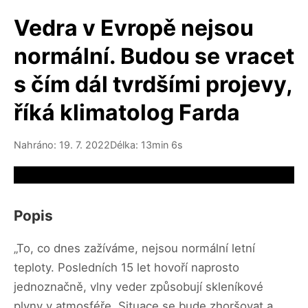
Vedra v Evropě nejsou
normální. Budou se vracet
s čím dál tvrdšími projevy,
říká klimatolog Farda
Nahráno: 19. 7. 2022
Délka: 13min 6s
Video source not available
Popis
„To, co dnes zažíváme, nejsou normální letní
teploty. Posledních 15 let hovoří naprosto
jednoznačně, vlny veder způsobují skleníkové
plyny v atmosféře. Situace se bude zhoršovat a