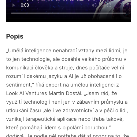
Popis
„Umělá inteligence nenahradí vztahy mezi lidmi, je
to jen technologie, ale dosáhla velkého průlomu v
komunikaci člověka a stroje, dnes počítače velmi
rozumí lidskému jazyku a AI je už obohacená i o
sentiment,“ říká expert na umělou inteligenci z
Look AI Ventures Martin Dostál. „Jsem rád, že
využití technologií není jen v zábavním průmyslu a
utloukání času ,ale i ve zdravotnictví a v péči o lidi,
vznikají terapeutické aplikace nebo třeba takové,
které pomáhají lidem s bipolární poruchou,“
dodává. Je podle něj potřeba dát si pozor na to, že