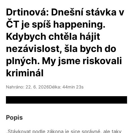
Drtinová: Dnešní stávka v
ČT je spíš happening.
Kdybych chtěla hájit
nezávislost, šla bych do
plných. My jsme riskovali
kriminál
Nahráno: 22. 6. 2026
Délka: 44min 23s
Video source not available
Popis
„Stávkovat podle zákona je sice správné, ale taky