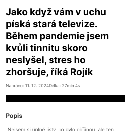
Jako když vám v uchu
píská stará televize.
Během pandemie jsem
kvůli tinnitu skoro
neslyšel, stres ho
zhoršuje, říká Rojík
Nahráno: 11. 12. 2024
Délka: 27min 4s
Video source not available
Popis
„Nejsem si úplně jistý, co bylo příčinou, ale ten