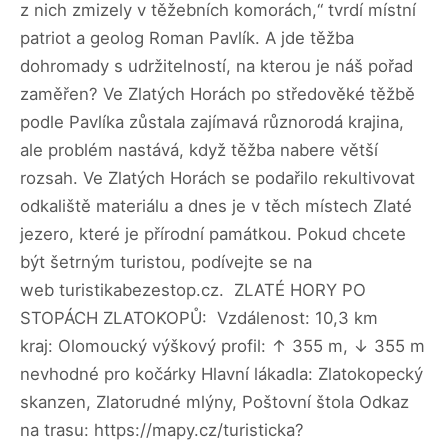
z nich zmizely v těžebních komorách,“ tvrdí místní
patriot a geolog Roman Pavlík. A jde těžba
dohromady s udržitelností, na kterou je náš pořad
zaměřen? Ve Zlatých Horách po středověké těžbě
podle Pavlíka zůstala zajímavá různorodá krajina,
ale problém nastává, když těžba nabere větší
rozsah. Ve Zlatých Horách se podařilo rekultivovat
odkaliště materiálu a dnes je v těch místech Zlaté
jezero, které je přírodní památkou. Pokud chcete
být šetrným turistou, podívejte se na
web turistikabezestop.cz. ZLATÉ HORY PO
STOPÁCH ZLATOKOPŮ: Vzdálenost: 10,3 km
kraj: Olomoucký výškový profil: ↑ 355 m, ↓ 355 m
nevhodné pro kočárky Hlavní lákadla: Zlatokopecký
skanzen, Zlatorudné mlýny, Poštovní štola Odkaz
na trasu: https://mapy.cz/turisticka?