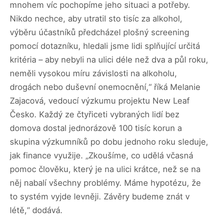
mnohem víc pochopíme jeho situaci a potřeby.
Nikdo nechce, aby utratil sto tisíc za alkohol,
výběru účastníků předcházel plošný screening
pomocí dotazníku, hledali jsme lidi splňující určitá
kritéria – aby nebyli na ulici déle než dva a půl roku,
neměli vysokou míru závislosti na alkoholu,
drogách nebo duševní onemocnění,“ říká Melanie
Zajacová, vedoucí výzkumu projektu New Leaf
Česko. Každý ze čtyřiceti vybraných lidí bez
domova dostal jednorázově 100 tisíc korun a
skupina výzkumníků po dobu jednoho roku sleduje,
jak finance využije. „Zkoušíme, co udělá včasná
pomoc člověku, který je na ulici krátce, než se na
něj nabalí všechny problémy. Máme hypotézu, že
to systém vyjde levněji. Závěry budeme znát v
létě,“ dodává.