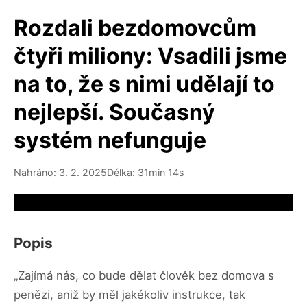
Rozdali bezdomovcům
čtyři miliony: Vsadili jsme
na to, že s nimi udělají to
nejlepší. Současný
systém nefunguje
Nahráno: 3. 2. 2025
Délka: 31min 14s
Video source not available
Popis
„Zajímá nás, co bude dělat člověk bez domova s
penězi, aniž by měl jakékoliv instrukce, tak