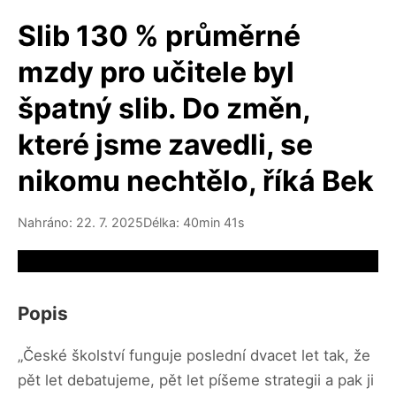
Slib 130 % průměrné
mzdy pro učitele byl
špatný slib. Do změn,
které jsme zavedli, se
nikomu nechtělo, říká Bek
Nahráno: 22. 7. 2025
Délka: 40min 41s
Video source not available
Popis
„České školství funguje poslední dvacet let tak, že
pět let debatujeme, pět let píšeme strategii a pak ji