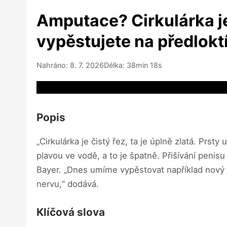
Amputace? Cirkulárka je 
vypěstujete na předloktí,
Nahráno: 8. 7. 2026
Délka: 38min 18s
Video source not available
Popis
„Cirkulárka je čistý řez, ta je úplně zlatá. Prs
plavou ve vodě, a to je špatně. Přišívání penisu
Bayer. „Dnes umíme vypěstovat například nový no
nervu,“ dodává.
Klíčová slova