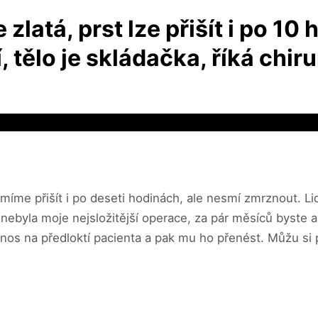
zlatá, prst lze přišít i po 10
 tělo je skládačka, říká chir
ty umíme přišít i po deseti hodinách, ale nesmí zmrznout.
 nebyla moje nejsložitější operace, za pár měsíců byste am
s na předloktí pacienta a pak mu ho přenést. Můžu si půj