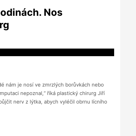
 hodinách. Nos
urg
 Lidé nám je nosí ve zmrzlých borůvkách nebo
putaci nepoznal,“ říká plastický chirurg Jiří
čit nerv z lýtka, abych vyléčil obrnu lícního