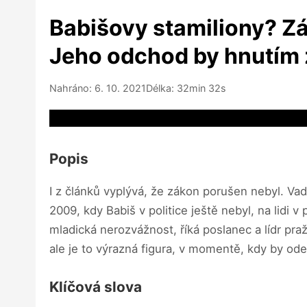
Babišovy stamiliony? Zák
Jeho odchod by hnutím 
Nahráno: 6. 10. 2021
Délka: 32min 32s
Video source not available
Popis
I z článků vyplývá, že zákon porušen nebyl. Vad
2009, kdy Babiš v politice ještě nebyl, na lidi v
mladická nerozvážnost, říká poslanec a lídr pra
ale je to výrazná figura, v momentě, kdy by ode
Klíčová slova