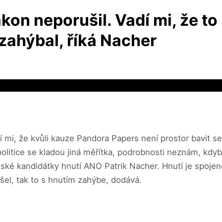
on neporušil. Vadí mi, že to 
zahýbal, říká Nacher
í mi, že kvůli kauze Pandora Papers není prostor bavit se
 politice se kladou jiná měřítka, podrobnosti neznám, kdyb
žské kandidátky hnutí ANO Patrik Nacher. Hnutí je spojen
šel, tak to s hnutím zahýbe, dodává.