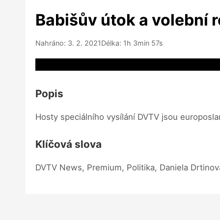
Babišův útok a volební 
Nahráno: 3. 2. 2021
Délka: 1h 3min 57s
Video source not available
Popis
Hosty speciálního vysílání DVTV jsou europosl
Klíčová slova
DVTV News, Premium, Politika, Daniela Drtinová