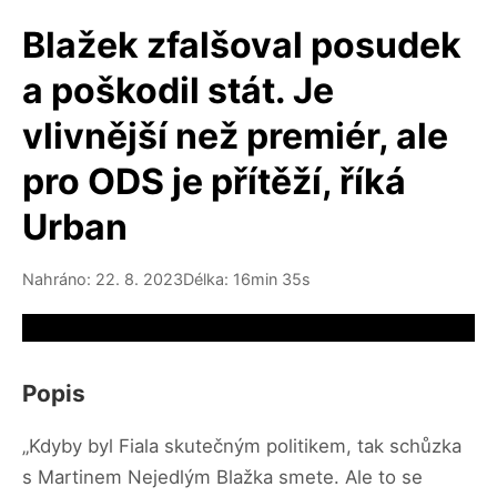
Blažek zfalšoval posudek
a poškodil stát. Je
vlivnější než premiér, ale
pro ODS je přítěží, říká
Urban
Nahráno: 22. 8. 2023
Délka: 16min 35s
Video source not available
Popis
„Kdyby byl Fiala skutečným politikem, tak schůzka
s Martinem Nejedlým Blažka smete. Ale to se