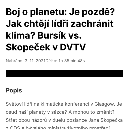
Boj o planetu: Je pozdě?
Jak chtějí lídři zachránit
klima? Bursík vs.
Skopeček v DVTV
Nahráno: 3. 11. 2021
Délka: 1h 35min 48s
Video source not available
Popis
Světoví lídři na klimatické konferenci v Glasgow. Je
osud naší planety v sázce? A mohou to změnit?
Střet obou názorů v duelu poslance Jana Skopečka
z ODS a bývalého ministra životního prostředí