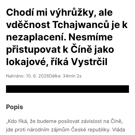
Chodí mi výhrůžky, ale
vděčnost Tchajwanců je k
nezaplacení. Nesmíme
přistupovat k Číně jako
lokajové, říká Vystrčil
Nahráno: 10. 6. 2026
Délka: 34min 2s
Video source not available
Popis
„Kdo říká, že budeme posilovat závislost na Číně,
jde proti národním zájmům České republiky. Vláda