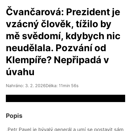
Čvančarová: Prezident je
vzácný člověk, tížilo by
mě svědomí, kdybych nic
neudělala. Pozvání od
Klempíře? Nepřipadá v
úvahu
Nahráno: 3. 2. 2026
Délka: 11min 56s
Video source not available
Popis
„Petr Pavel je bývalý generál a umí se postavit sám