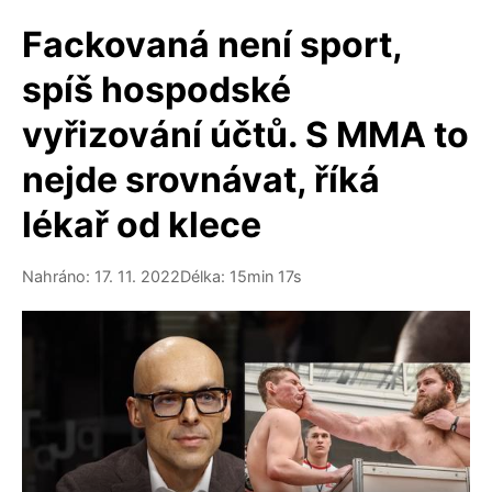
Fackovaná není sport,
spíš hospodské
vyřizování účtů. S MMA to
nejde srovnávat, říká
lékař od klece
Nahráno: 17. 11. 2022
Délka: 15min 17s