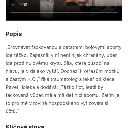
Popis
„Srovnávat fackovanou s ostatními bojovými sporty
jde těžko. Zápasník v ní není nijak chráněný, úder
jde proti nulovému krytu. Síla, která působí na
hlavu, je v daleko vyšší. Dochází k otřesům mozku
a častým K.O.,” říká traumatolog a lékař od klece
Pavel Holeka a dodává: „Těžko říct, jestli by
fackovaná vůbec měla mít definici sportu. Zatím je
to pro mě v rovině hospodského vyřizování si
účtů.”
Klíčová slova