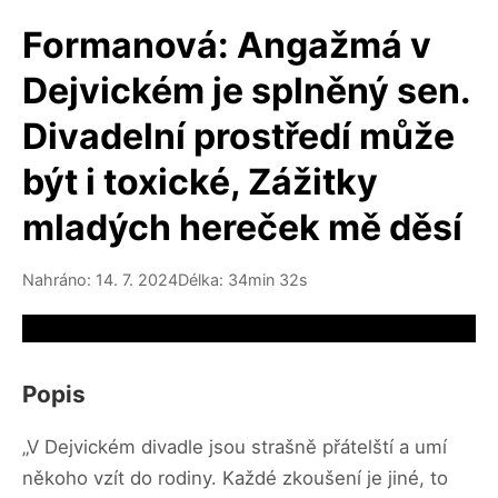
Formanová: Angažmá v
Dejvickém je splněný sen.
Divadelní prostředí může
být i toxické, Zážitky
mladých hereček mě děsí
Nahráno: 14. 7. 2024
Délka: 34min 32s
Video source not available
Popis
„V Dejvickém divadle jsou strašně přátelští a umí
někoho vzít do rodiny. Každé zkoušení je jiné, to