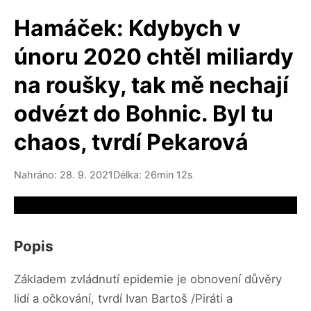
Hamáček: Kdybych v
únoru 2020 chtěl miliardy
na roušky, tak mě nechají
odvézt do Bohnic. Byl tu
chaos, tvrdí Pekarová
Nahráno: 28. 9. 2021
Délka: 26min 12s
Video source not available
Popis
Základem zvládnutí epidemie je obnovení důvěry
lidí a očkování, tvrdí Ivan Bartoš /Piráti a