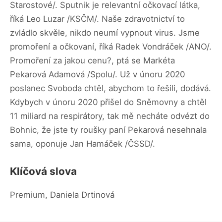
Starostové/. Sputnik je relevantní očkovací látka,
říká Leo Luzar /KSČM/. Naše zdravotnictví to
zvládlo skvěle, nikdo neumí vypnout virus. Jsme
promoření a očkovaní, říká Radek Vondráček /ANO/.
Promoření za jakou cenu?, ptá se Markéta
Pekarová Adamová /Spolu/. Už v únoru 2020
poslanec Svoboda chtěl, abychom to řešili, dodává.
Kdybych v únoru 2020 přišel do Sněmovny a chtěl
11 miliard na respirátory, tak mě necháte odvézt do
Bohnic, že jste ty roušky paní Pekarová nesehnala
sama, oponuje Jan Hamáček /ČSSD/.
Klíčová slova
Premium, Daniela Drtinová