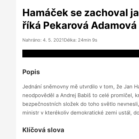
Hamáček se zachoval jak
říká Pekarová Adamová
Nahráno: 4. 5. 2021
Délka: 24min 9s
Video source not available
Popis
Jednání sněmovny mě utvrdilo v tom, že Jan H
neodpověděl a Andrej Babiš to celé promlčel, 
bezpečnostních složek do toho světlo nevnesli, 
ministr v kterékoliv demokratické zemi ustál, d
Klíčová slova