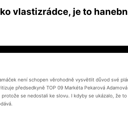
o vlastizrádce, je to hanebn
amáček není schopen věrohodně vysvětlit důvod své pl
kritizuje předsedkyně TOP 09 Markéta Pekarová Adamová
protože se nedostali ke slovu. I kdyby se ukázalo, že to 
odává.