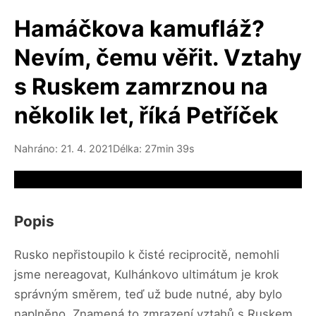
Hamáčkova kamufláž?
Nevím, čemu věřit. Vztahy
s Ruskem zamrznou na
několik let, říká Petříček
Nahráno: 21. 4. 2021
Délka: 27min 39s
Video source not available
Popis
Rusko nepřistoupilo k čisté reciprocitě, nemohli
jsme nereagovat, Kulhánkovo ultimátum je krok
správným směrem, teď už bude nutné, aby bylo
naplněno. Znamená to zmrazení vztahů s Ruskem