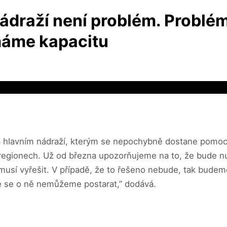
 nádraží není problém. Problém
emáme kapacitu
í na hlavním nádraží, kterým se nepochybně dostane pomoc
ých regionech. Už od března upozorňujeme na to, že bude n
 musí vyřešit. V případě, že to řešeno nebude, tak budem
de se o ně nemůžeme postarat,” dodává.