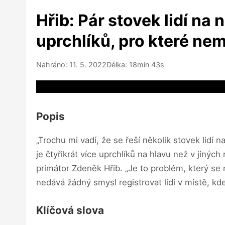
Hřib: Pár stovek lidí na
uprchlíků, pro které n
Nahráno: 11. 5. 2022
Délka: 18min 43s
Video source not available
Popis
„Trochu mi vadí, že se řeší několik stovek lid
je čtyřikrát více uprchlíků na hlavu než v jin
primátor Zdeněk Hřib. „Je to problém, který se
nedává žádný smysl registrovat lidi v místě, k
Klíčová slova