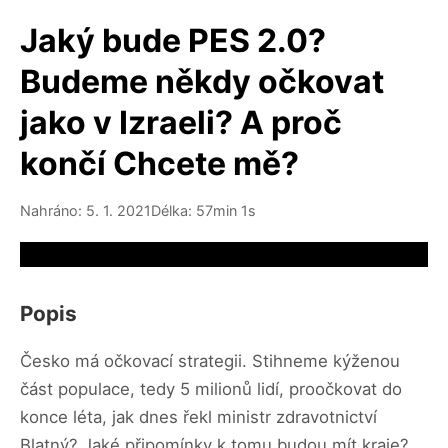
Jaký bude PES 2.0?
Budeme někdy očkovat
jako v Izraeli? A proč
končí Chcete mě?
Nahráno: 5. 1. 2021
Délka: 57min 1s
Video source not available
Popis
Česko má očkovací strategii. Stihneme kýženou
část populace, tedy 5 milionů lidí, proočkovat do
konce léta, jak dnes řekl ministr zdravotnictví
Blatný? Jaké připomínky k tomu budou mít kraje?