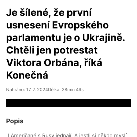
Je šílené, že první
usnesení Evropského
parlamentu je o Ukrajině.
Chtěli jen potrestat
Viktora Orbána, říká
Konečná
Nahráno: 17. 7. 2024
Délka: 28min 49s
Video source not available
Popis
„I Američané s Rusy jednají. A jestli si někdo myslí,