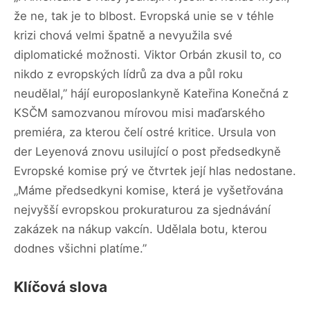
že ne, tak je to blbost. Evropská unie se v téhle
krizi chová velmi špatně a nevyužila své
diplomatické možnosti. Viktor Orbán zkusil to, co
nikdo z evropských lídrů za dva a půl roku
neudělal,” hájí europoslankyně Kateřina Konečná z
KSČM samozvanou mírovou misi maďarského
premiéra, za kterou čelí ostré kritice. Ursula von
der Leyenová znovu usilující o post předsedkyně
Evropské komise prý ve čtvrtek její hlas nedostane.
„Máme předsedkyni komise, která je vyšetřována
nejvyšší evropskou prokuraturou za sjednávání
zakázek na nákup vakcín. Udělala botu, kterou
dodnes všichni platíme.”
Klíčová slova