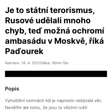
Je to státní terorismus,
Rusové udělali mnoho
chyb, teď možná ochromí
ambasádu v Moskvě, říká
Paďourek
Nahráno: 18. 4. 2021
Délka: 18min 18s
Video source not available
Popis
Vyhoštění osmnácti lidí je naprosto nebývalá věc.
Nevěřím ale tomu, že jsou to všichni ruští