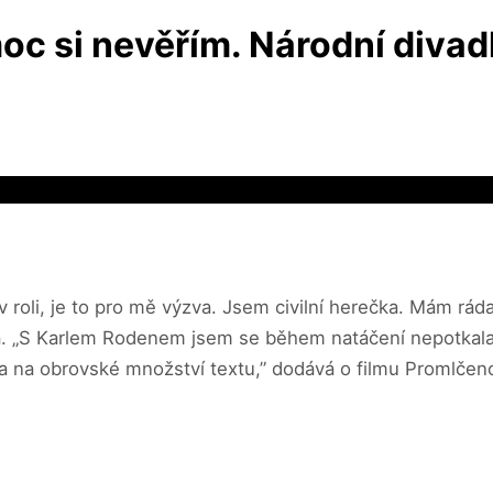
c si nevěřím. Národní divadl
v roli, je to pro mě výzva. Jsem civilní herečka. Mám ráda
vá. „S Karlem Rodenem jsem se během natáčení nepotkala
 a na obrovské množství textu,” dodává o filmu Promlčen