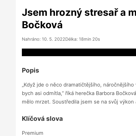
Jsem hrozný stresař a mo
Bočková
Nahráno: 10. 5. 2022
Délka: 18min 20s
Video source not available
Popis
„Když jde o něco dramatičtějšího, náročnějšího 
bych asi odmítla,” říká herečka Barbora Bočko
mělo mrzet. Soustředila jsem se na svůj výkon
Klíčová slova
Premium