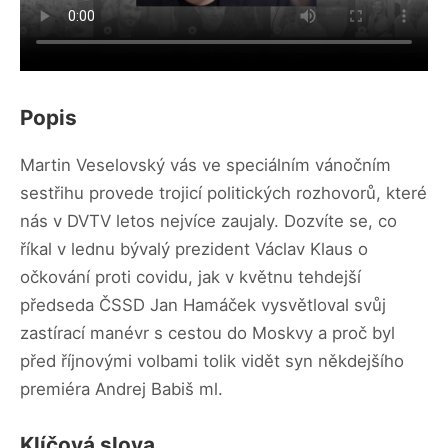
Popis
Martin Veselovský vás ve speciálním vánočním
sestřihu provede trojicí politických rozhovorů, které
nás v DVTV letos nejvíce zaujaly. Dozvíte se, co
říkal v lednu bývalý prezident Václav Klaus o
očkování proti covidu, jak v květnu tehdejší
předseda ČSSD Jan Hamáček vysvětloval svůj
zastírací manévr s cestou do Moskvy a proč byl
před říjnovými volbami tolik vidět syn někdejšího
premiéra Andrej Babiš ml.
Klíčová slova