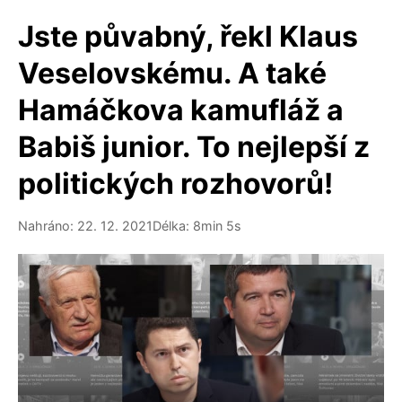
Jste půvabný, řekl Klaus
Veselovskému. A také
Hamáčkova kamufláž a
Babiš junior. To nejlepší z
politických rozhovorů!
Nahráno: 22. 12. 2021
Délka: 8min 5s