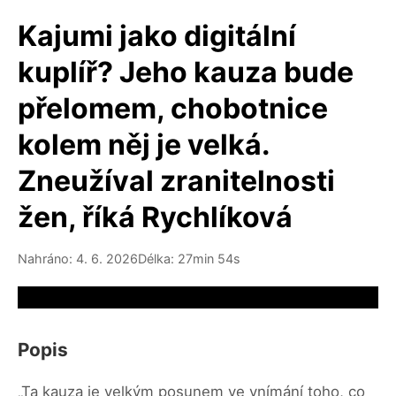
Kajumi jako digitální
kuplíř? Jeho kauza bude
přelomem, chobotnice
kolem něj je velká.
Zneužíval zranitelnosti
žen, říká Rychlíková
Nahráno: 4. 6. 2026
Délka: 27min 54s
Video source not available
Popis
„Ta kauza je velkým posunem ve vnímání toho, co