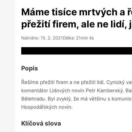
Máme tisíce mrtvých a ř
přežití firem, ale ne lid
Nahráno: 15. 2. 2021
Délka: 21min 4s
Video source not available
Popis
Řešíme přežití firem a ne přežití lidí. Cynický v
komentátor Lidových novin Petr Kamberský. Babi
Bělehradu. Byl zvyklý, že má většinu s komunisty
Hospodářských novin.
Klíčová slova