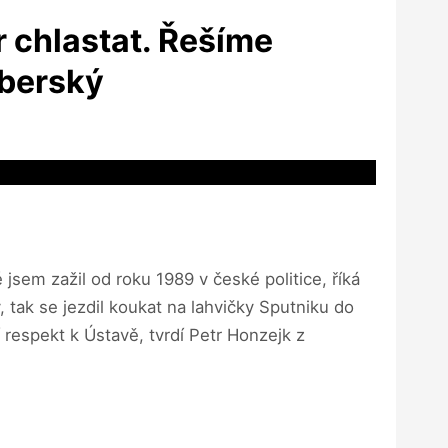
 chlastat. Řešíme
amberský
é jsem zažil od roku 1989 v české politice, říká
 tak se jezdil koukat na lahvičky Sputniku do
í respekt k Ústavě, tvrdí Petr Honzejk z