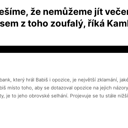
ešíme, že nemůžeme jít večer
í, jsem z toho zoufalý, říká K
abank, který hrál Babiš i opozice, je největší zklamání, jak
š místo toho, aby se dotazoval opozice na jejich názory,
, je to jeho obrovské selhání. Projevuje se tu stále nižš