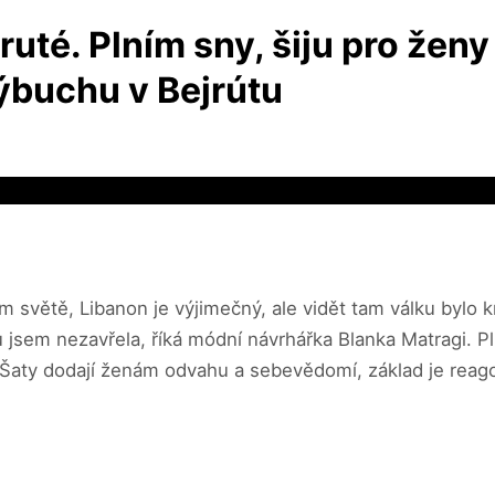
kruté. Plním sny, šiju pro že
ýbuchu v Bejrútu
 světě, Libanon je výjimečný, ale vidět tam válku bylo k
u jsem nezavřela, říká módní návrhářka Blanka Matragi. P
a. Šaty dodají ženám odvahu a sebevědomí, základ je rea