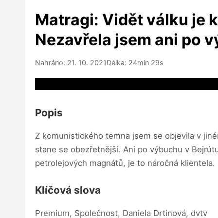
Matragi: Vidět válku je 
Nezavřela jsem ani po v
Nahráno: 21. 10. 2021
Délka: 24min 29s
Video source not available
Popis
Z komunistického temna jsem se objevila v jiném
stane se obezřetnější. Ani po výbuchu v Bejrút
petrolejových magnátů, je to náročná klientel
Klíčová slova
Premium, Společnost, Daniela Drtinová, dvtv