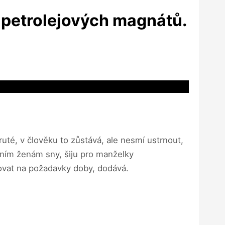
ny petrolejových magnátů.
ruté, v člověku to zůstává, ale nesmí ustrnout,
lním ženám sny, šiju pro manželky
govat na požadavky doby, dodává.