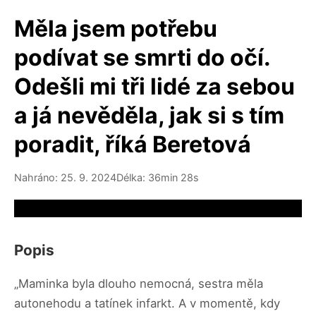
Měla jsem potřebu
podívat se smrti do očí.
Odešli mi tři lidé za sebou
a já nevěděla, jak si s tím
poradit, říká Beretová
Nahráno: 25. 9. 2024
Délka: 36min 28s
Video source not available
Popis
„Maminka byla dlouho nemocná, sestra měla
autonehodu a tatínek infarkt. A v momentě, kdy