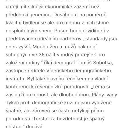
chtějí mít silnější ekonomické zázemí než
předchozí generace. Dosáhnout na poměrně
kvalitní bydlení se ale pro mnoho z nich stane
nesplnitelným snem. Posun hodnot vidíme i v
představách o ideálním partnerovi, standardy jsou
dnes vyšší. Mnoho žen a mužů pak není
schopných ve 35 najít vhodný protějšek pro
založení rodiny,“ říká demograf Tomáš Sobotka,
zástupce ředitele Vídeňského demografického
institutu. Byl také hlavním řečníkem na vládní
konferenci k řešení nízké porodnosti. „Téma si
zaslouží pozornost, ale dlouhodobou. Plány Ivany
Tykač proti demografické krizi nejsou vyloženě
špatné, ale zároveň se často netýkají přímo
porodnosti. Trestat za bezdětnost je špatný
přístup,“ dodává.