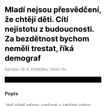
Mladí nejsou přesvědčení,
že chtějí děti. Cítí
nejistotu z budoucnosti.
Za bezdětnost bychom
neměli trestat, říká
demograf
Nahráno: 28. 6. 2026
Délka: 33min 13s
Video source not available
Popis
„Než mladí začnou uvažovat o založení rodiny,