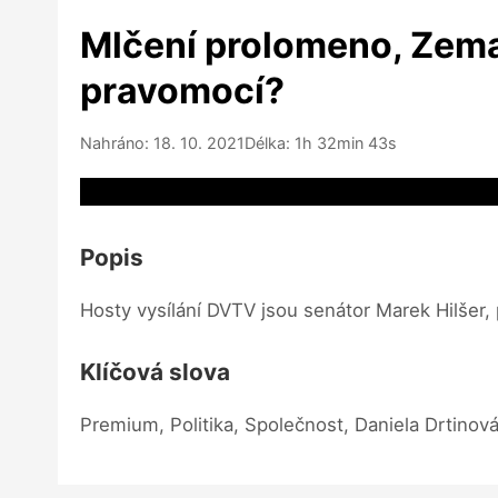
Mlčení prolomeno, Zema
pravomocí?
Nahráno: 18. 10. 2021
Délka: 1h 32min 43s
Video source not available
Popis
Hosty vysílání DVTV jsou senátor Marek Hilšer
Klíčová slova
Premium, Politika, Společnost, Daniela Drtinov