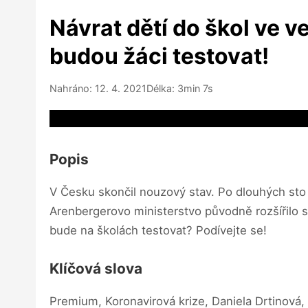
Návrat dětí do škol ve ve
budou žáci testovat!
Nahráno: 12. 4. 2021
Délka: 3min 7s
Video source not available
Popis
V Česku skončil nouzový stav. Po dlouhých sto 
Arenbergerovo ministerstvo původně rozšířilo sp
bude na školách testovat? Podívejte se!
Klíčová slova
Premium, Koronavirová krize, Daniela Drtinová, 