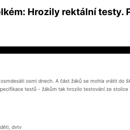
lkém: Hrozily rektální testy. 
osmdesáti osmi dnech. A část žáků se mohla vrátit do šk
ecifikace testů - žákům tak hrozilo testování ze stolice
děti, dvtv