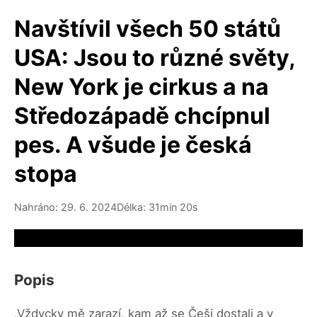
Navštívil všech 50 států
USA: Jsou to různé světy,
New York je cirkus a na
Středozápadě chcípnul
pes. A všude je česká
stopa
Nahráno: 29. 6. 2024
Délka: 31min 20s
Video source not available
Popis
„Vždycky mě zarazí, kam až se Češi dostali a v