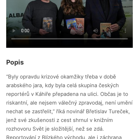
Popis
“Byly opravdu krizové okamžiky třeba v době
arabského jara, kdy byla celá skupina českých
reportérů v Káhiře přepadena na ulici. Občas je to
riskantní, ale nejsem válečný zpravodaj, není umění
nechat se zastřelit,” říká novinář Břetislav Tureček,
jenž své zkušenosti z cest shrnul v knižním
rozhovoru Svět je složitější, než se zdá.
Reportování z Blízkého východu, ale i záchrana