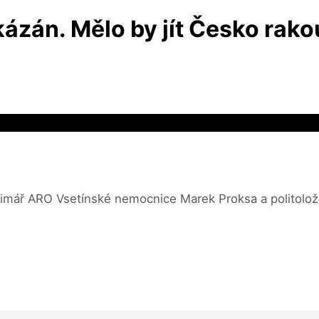
zán. Mělo by jít Česko rako
 primář ARO Vsetínské nemocnice Marek Proksa a politolo